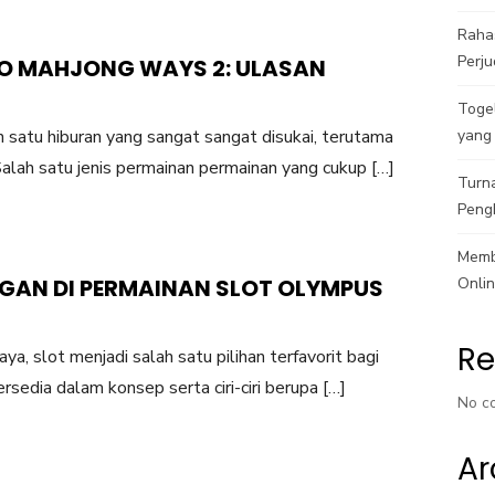
Raha
Perju
O MAHJONG WAYS 2: ULASAN
Toge
h satu hiburan yang sangat sangat disukai, terutama
yang
Salah satu jenis permainan permainan yang cukup […]
Turn
Peng
Memb
AN DI PERMAINAN SLOT OLYMPUS
Onli
R
ya, slot menjadi salah satu pilihan terfavorit bagi
sedia dalam konsep serta ciri-ciri berupa […]
No c
Ar