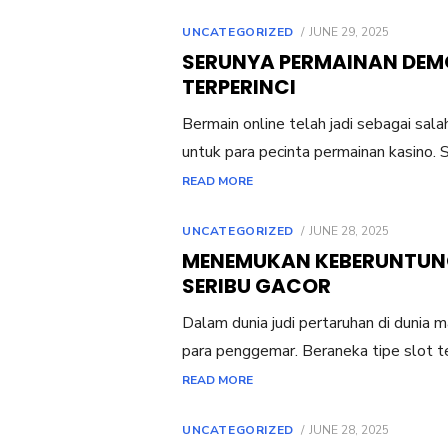
POSTED
UNCATEGORIZED
JUNE 29, 2025
ON
SERUNYA PERMAINAN DEM
TERPERINCI
Bermain online telah jadi sebagai sala
untuk para pecinta permainan kasino. 
READ MORE
POSTED
UNCATEGORIZED
JUNE 28, 2025
ON
MENEMUKAN KEBERUNTUNG
SERIBU GACOR
Dalam dunia judi pertaruhan di dunia ma
para penggemar. Beraneka tipe slot ter
READ MORE
POSTED
UNCATEGORIZED
JUNE 28, 2025
ON