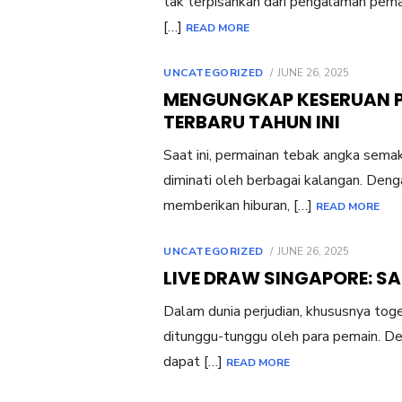
tak terpisahkan dari pengalaman pem
[…]
READ MORE
POSTED
UNCATEGORIZED
JUNE 26, 2025
ON
MENGUNGKAP KESERUAN P
TERBARU TAHUN INI
Saat ini, permainan tebak angka semak
diminati oleh berbagai kalangan. Deng
memberikan hiburan, […]
READ MORE
POSTED
UNCATEGORIZED
JUNE 26, 2025
ON
LIVE DRAW SINGAPORE: S
Dalam dunia perjudian, khususnya tog
ditunggu-tunggu oleh para pemain. D
dapat […]
READ MORE