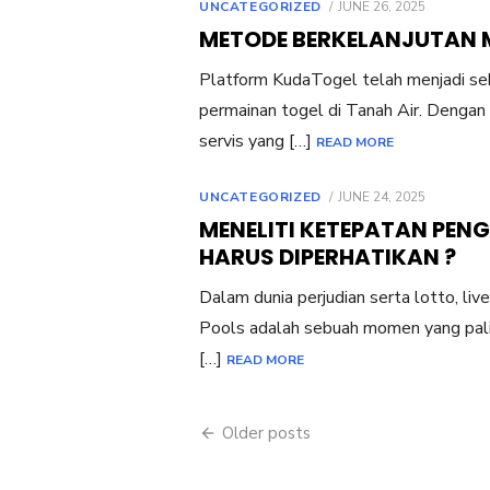
POSTED
UNCATEGORIZED
JUNE 26, 2025
ON
METODE BERKELANJUTAN 
Platform KudaTogel telah menjadi se
permainan togel di Tanah Air. Denga
servis yang […]
READ MORE
POSTED
UNCATEGORIZED
JUNE 24, 2025
ON
MENELITI KETEPATAN PEN
HARUS DIPERHATIKAN ?
Dalam dunia perjudian serta lotto, l
Pools adalah sebuah momen yang palin
[…]
READ MORE
Posts
Older posts
navigation