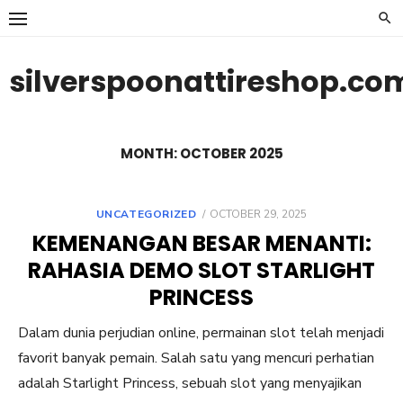
Skip
to
content
silverspoonattireshop.co
MONTH:
OCTOBER 2025
POSTED
UNCATEGORIZED
OCTOBER 29, 2025
ON
KEMENANGAN BESAR MENANTI:
RAHASIA DEMO SLOT STARLIGHT
PRINCESS
Dalam dunia perjudian online, permainan slot telah menjadi
favorit banyak pemain. Salah satu yang mencuri perhatian
adalah Starlight Princess, sebuah slot yang menyajikan