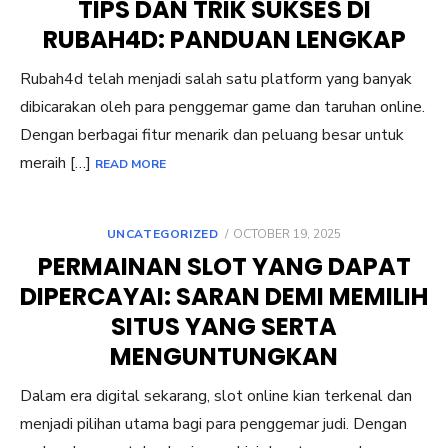
TIPS DAN TRIK SUKSES DI
RUBAH4D: PANDUAN LENGKAP
Rubah4d telah menjadi salah satu platform yang banyak
dibicarakan oleh para penggemar game dan taruhan online.
Dengan berbagai fitur menarik dan peluang besar untuk
meraih […]
READ MORE
POSTED
UNCATEGORIZED
OCTOBER 19, 2025
ON
PERMAINAN SLOT YANG DAPAT
DIPERCAYAI: SARAN DEMI MEMILIH
SITUS YANG SERTA
MENGUNTUNGKAN
Dalam era digital sekarang, slot online kian terkenal dan
menjadi pilihan utama bagi para penggemar judi. Dengan