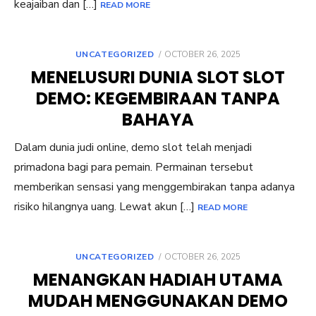
keajaiban dan […]
READ MORE
POSTED
UNCATEGORIZED
OCTOBER 26, 2025
ON
MENELUSURI DUNIA SLOT SLOT
DEMO: KEGEMBIRAAN TANPA
BAHAYA
Dalam dunia judi online, demo slot telah menjadi
primadona bagi para pemain. Permainan tersebut
memberikan sensasi yang menggembirakan tanpa adanya
risiko hilangnya uang. Lewat akun […]
READ MORE
POSTED
UNCATEGORIZED
OCTOBER 26, 2025
ON
MENANGKAN HADIAH UTAMA
MUDAH MENGGUNAKAN DEMO