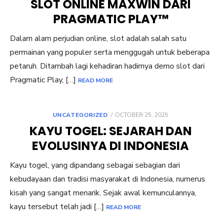
SLOT ONLINE MAXWIN DARI
PRAGMATIC PLAY™
Dalam alam perjudian online, slot adalah salah satu
permainan yang populer serta menggugah untuk beberapa
petaruh. Ditambah lagi kehadiran hadirnya demo slot dari
Pragmatic Play, […]
READ MORE
POSTED
UNCATEGORIZED
OCTOBER 25, 2025
ON
KAYU TOGEL: SEJARAH DAN
EVOLUSINYA DI INDONESIA
Kayu togel, yang dipandang sebagai sebagian dari
kebudayaan dan tradisi masyarakat di Indonesia, numerus
kisah yang sangat menarik. Sejak awal kemunculannya,
kayu tersebut telah jadi […]
READ MORE