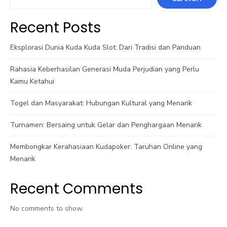
Recent Posts
Eksplorasi Dunia Kuda Kuda Slot: Dari Tradisi dan Panduan
Rahasia Keberhasilan Generasi Muda Perjudian yang Perlu
Kamu Ketahui
Togel dan Masyarakat: Hubungan Kultural yang Menarik
Turnamen: Bersaing untuk Gelar dan Penghargaan Menarik
Membongkar Kerahasiaan Kudapoker: Taruhan Online yang
Menarik
Recent Comments
No comments to show.