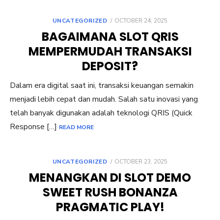
POSTED
UNCATEGORIZED
OCTOBER 24, 2025
ON
BAGAIMANA SLOT QRIS
MEMPERMUDAH TRANSAKSI
DEPOSIT?
Dalam era digital saat ini, transaksi keuangan semakin
menjadi lebih cepat dan mudah. Salah satu inovasi yang
telah banyak digunakan adalah teknologi QRIS (Quick
Response […]
READ MORE
POSTED
UNCATEGORIZED
OCTOBER 23, 2025
ON
MENANGKAN DI SLOT DEMO
SWEET RUSH BONANZA
PRAGMATIC PLAY!