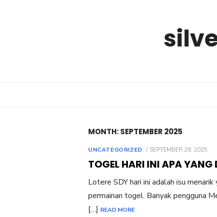
Skip
to
silv
content
MONTH:
SEPTEMBER 2025
POSTED
UNCATEGORIZED
SEPTEMBER 29, 2025
ON
TOGEL HARI INI APA YANG
Lotere SDY hari ini adalah isu menari
permainan togel. Banyak pengguna Memi
[…]
READ MORE