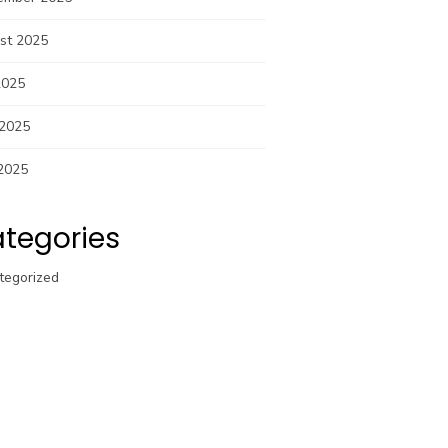
st 2025
2025
 2025
2025
tegories
tegorized