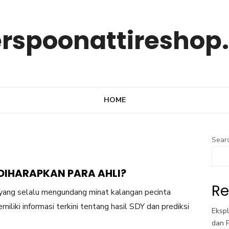
erspoonattiresho
HOME
Sear
 DIHARAPKAN PARA AHLI?
Re
k yang selalu mengundang minat kalangan pecinta
liki informasi terkini tentang hasil SDY dan prediksi
Ekspl
dan 