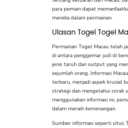
tentang keluaran dari Macau, da
para pemain dapat memanfaatk
mereka dalam permainan.
Ulasan Togel Togel M
Permainan Togel Macau telah ja
di antara penggemar judi di be
jenis taruh dan output yang mena
sejumlah orang. Informasi Maca
terbaru, menjadi aspek krusial
strategi dan mengetahui corak 
menggunakan informasi ini, pe
dalam meraih kemenangan.
Sumber informasi seperti situs