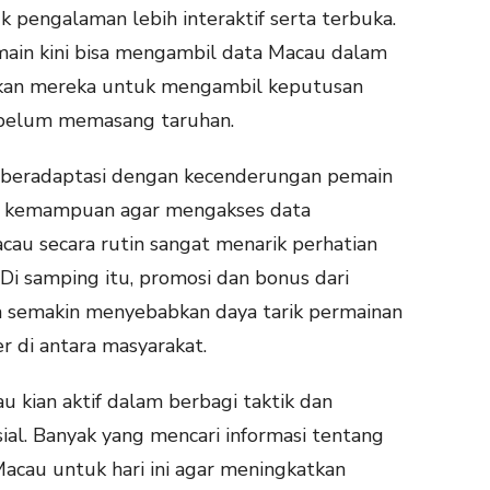
k pengalaman lebih interaktif serta terbuka.
ain kini bisa mengambil data Macau dalam
nkan mereka untuk mengambil keputusan
sebelum memasang taruhan.
h beradaptasi dengan kecenderungan pemain
n kemampuan agar mengakses data
cau secara rutin sangat menarik perhatian
Di samping itu, promosi dan bonus dari
m semakin menyebabkan daya tarik permainan
r di antara masyarakat.
au kian aktif dalam berbagi taktik dan
sial. Banyak yang mencari informasi tentang
acau untuk hari ini agar meningkatkan