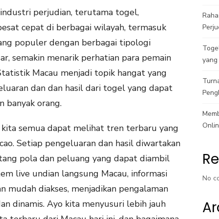
industri perjudian, terutama togel,
Raha
sat cepat di berbagai wilayah, termasuk
Perju
yang populer dengan berbagai tipologi
Toge
r, semakin menarik perhatian para pemain
yang
tatistik Macau menjadi topik hangat yang
Turn
eluaran dan dan hasil dari togel yang dapat
Peng
n banyak orang.
Memb
Onli
, kita semua dapat melihat tren terbaru yang
ao. Setiap pengeluaran dan hasil diwartakan
R
ang pola dan peluang yang dapat diambil
em live undian langsung Macau, informasi
No c
kian mudah diakses, menjadikan pengalaman
an dinamis. Ayo kita menyusuri lebih jauh
Ar