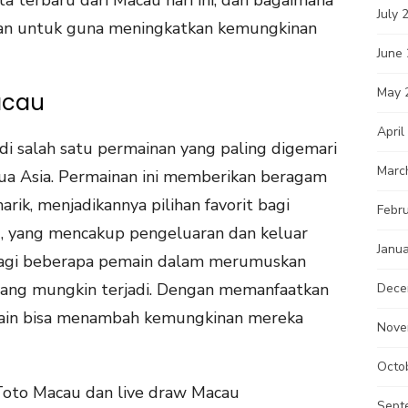
ta terbaru dari Macau hari ini, dan bagaimana
July 
an untuk guna meningkatkan kemungkinan
June
May 
acau
April
di salah satu permainan yang paling digemari
Marc
nua Asia. Permainan ini memberikan beragam
rik, menjadikannya pilihan favorit bagi
Febr
u, yang mencakup pengeluaran dan keluar
Janu
 bagi beberapa pemain dalam merumuskan
yang mungkin terjadi. Dengan memanfaatkan
Dece
main bisa menambah kemungkinan mereka
Nove
Octo
 Toto Macau dan live draw Macau
Sept