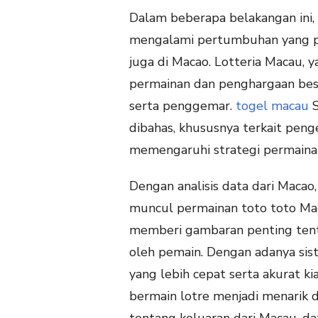
Dalam beberapa belakangan ini, 
mengalami pertumbuhan yang pe
juga di Macao. Lotteria Macau, 
permainan dan penghargaan besa
serta penggemar.
togel macau
S
dibahas, khususnya terkait peng
memengaruhi strategi permaina
Dengan analisis data dari Macao
muncul permainan toto toto Mac
memberi gambaran penting tent
oleh pemain. Dengan adanya sist
yang lebih cepat serta akurat 
bermain lotre menjadi menarik d