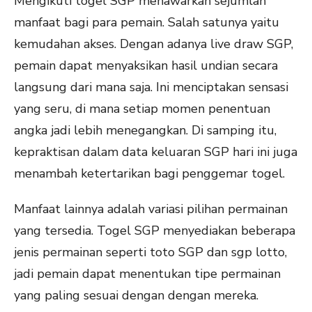
Mengikuti togel SGP menawarkan sejumlah
manfaat bagi para pemain. Salah satunya yaitu
kemudahan akses. Dengan adanya live draw SGP,
pemain dapat menyaksikan hasil undian secara
langsung dari mana saja. Ini menciptakan sensasi
yang seru, di mana setiap momen penentuan
angka jadi lebih menegangkan. Di samping itu,
kepraktisan dalam data keluaran SGP hari ini juga
menambah ketertarikan bagi penggemar togel.
Manfaat lainnya adalah variasi pilihan permainan
yang tersedia. Togel SGP menyediakan beberapa
jenis permainan seperti toto SGP dan sgp lotto,
jadi pemain dapat menentukan tipe permainan
yang paling sesuai dengan dengan mereka.