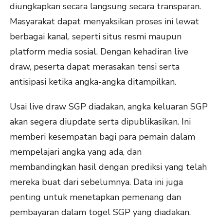
diungkapkan secara langsung secara transparan.
Masyarakat dapat menyaksikan proses ini lewat
berbagai kanal, seperti situs resmi maupun
platform media sosial. Dengan kehadiran live
draw, peserta dapat merasakan tensi serta
antisipasi ketika angka-angka ditampilkan.
Usai live draw SGP diadakan, angka keluaran SGP
akan segera diupdate serta dipublikasikan. Ini
memberi kesempatan bagi para pemain dalam
mempelajari angka yang ada, dan
membandingkan hasil dengan prediksi yang telah
mereka buat dari sebelumnya. Data ini juga
penting untuk menetapkan pemenang dan
pembayaran dalam togel SGP yang diadakan.