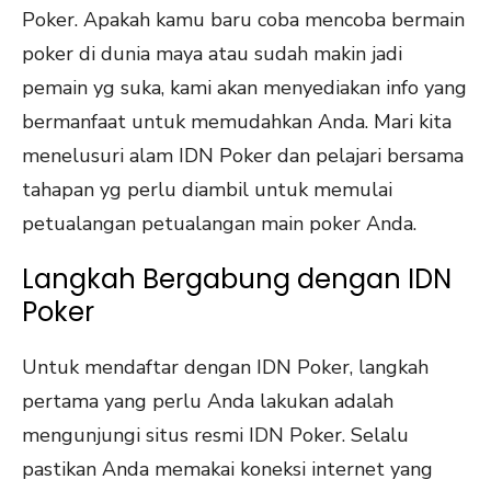
Poker. Apakah kamu baru coba mencoba bermain
poker di dunia maya atau sudah makin jadi
pemain yg suka, kami akan menyediakan info yang
bermanfaat untuk memudahkan Anda. Mari kita
menelusuri alam IDN Poker dan pelajari bersama
tahapan yg perlu diambil untuk memulai
petualangan petualangan main poker Anda.
Langkah Bergabung dengan IDN
Poker
Untuk mendaftar dengan IDN Poker, langkah
pertama yang perlu Anda lakukan adalah
mengunjungi situs resmi IDN Poker. Selalu
pastikan Anda memakai koneksi internet yang