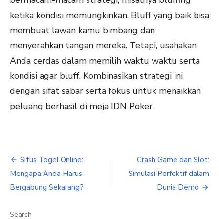
bermacam-macam strategi, misalnya bluffing
ketika kondisi memungkinkan. Bluff yang baik bisa
membuat lawan kamu bimbang dan
menyerahkan tangan mereka. Tetapi, usahakan
Anda cerdas dalam memilih waktu waktu serta
kondisi agar bluff. Kombinasikan strategi ini
dengan sifat sabar serta fokus untuk menaikkan
peluang berhasil di meja IDN Poker.
Post
Situs Togel Online:
Crash Game dan Slot:
navigation
Mengapa Anda Harus
Simulasi Perfektif dalam
Bergabung Sekarang?
Dunia Demo
Search