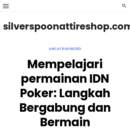
Skip
to
content
silverspoonattireshop.co
UNCATEGORIZED
Mempelajari
permainan IDN
Poker: Langkah
Bergabung dan
Bermain