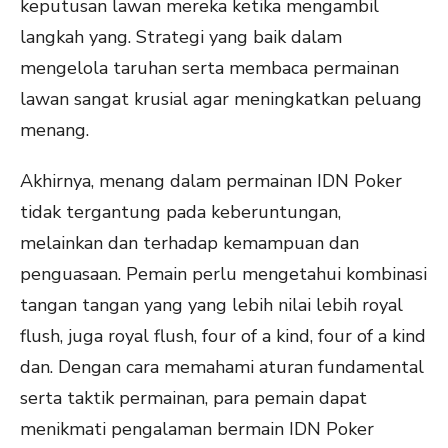
keputusan lawan mereka ketika mengambil
langkah yang. Strategi yang baik dalam
mengelola taruhan serta membaca permainan
lawan sangat krusial agar meningkatkan peluang
menang.
Akhirnya, menang dalam permainan IDN Poker
tidak tergantung pada keberuntungan,
melainkan dan terhadap kemampuan dan
penguasaan. Pemain perlu mengetahui kombinasi
tangan tangan yang yang lebih nilai lebih royal
flush, juga royal flush, four of a kind, four of a kind
dan. Dengan cara memahami aturan fundamental
serta taktik permainan, para pemain dapat
menikmati pengalaman bermain IDN Poker