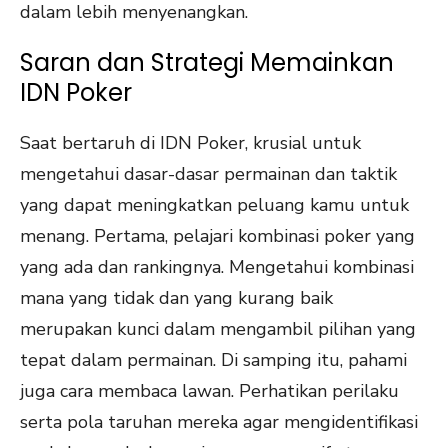
dalam lebih menyenangkan.
Saran dan Strategi Memainkan
IDN Poker
Saat bertaruh di IDN Poker, krusial untuk
mengetahui dasar-dasar permainan dan taktik
yang dapat meningkatkan peluang kamu untuk
menang. Pertama, pelajari kombinasi poker yang
yang ada dan rankingnya. Mengetahui kombinasi
mana yang tidak dan yang kurang baik
merupakan kunci dalam mengambil pilihan yang
tepat dalam permainan. Di samping itu, pahami
juga cara membaca lawan. Perhatikan perilaku
serta pola taruhan mereka agar mengidentifikasi