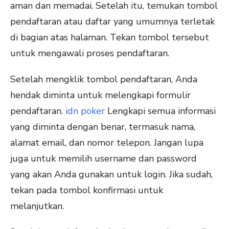
aman dan memadai. Setelah itu, temukan tombol
pendaftaran atau daftar yang umumnya terletak
di bagian atas halaman. Tekan tombol tersebut
untuk mengawali proses pendaftaran.
Setelah mengklik tombol pendaftaran, Anda
hendak diminta untuk melengkapi formulir
pendaftaran.
idn poker
Lengkapi semua informasi
yang diminta dengan benar, termasuk nama,
alamat email, dan nomor telepon. Jangan lupa
juga untuk memilih username dan password
yang akan Anda gunakan untuk login. Jika sudah,
tekan pada tombol konfirmasi untuk
melanjutkan.