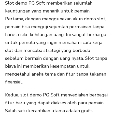
Slot demo PG Soft memberikan sejumlah
keuntungan yang menarik untuk pemain.
Pertama, dengan menggunakan akun demo slot,
pemain bisa menguji sejumlah permainan tanpa
harus risiko kehilangan uang. Ini sangat berharga
untuk pemula yang ingin memahami cara kerja
slot dan mencoba strategi yang berbeda
sebelum bermain dengan uang nyata. Slot tanpa
biaya ini memberikan kesempatan untuk
mengetahui aneka tema dan fitur tanpa tekanan
finansial.
Kedua, slot demo PG Soft menyediakan berbagai
fitur baru yang dapat diakses oleh para pemain.
Salah satu kecantikan utama adalah grafis