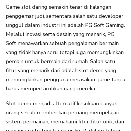
Game slot daring semakin tenar di kalangan
penggemar judi, sementara salah satu developer
unggul dalam industri ini adalah PG Soft Gaming.
Melalui inovasi serta desain yang menarik, PG
Soft menawarkan sebuah pengalaman bermain
yang tidak hanya seru tetapi juga memungkinkan
pemain untuk bermain dari rumah. Salah satu
fitur yang menarik dari adalah slot demo yang
memungkinkan pengguna merasakan game tanpa
harus mempertaruhkan uang mereka.
Slot demo menjadi alternatif kesukaan banyak
orang sebab memberikan peluang mempelajari
sistem permainan, memahami fitur-fitur unik, dan
menyusun strategi tanpa risiko. Di dalam tulisan