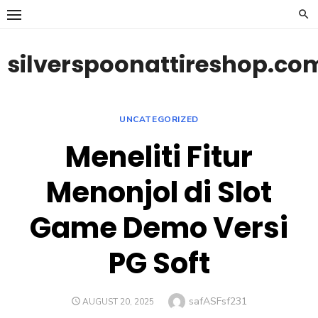
Skip
to
content
silverspoonattireshop.co
UNCATEGORIZED
Meneliti Fitur
Menonjol di Slot
Game Demo Versi
PG Soft
Author
safASFsf231
POSTED
AUGUST 20, 2025
ON