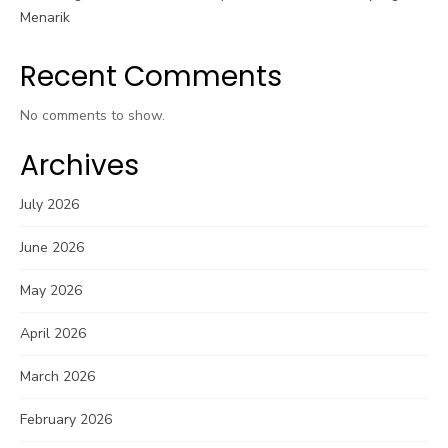
Menarik
Recent Comments
No comments to show.
Archives
July 2026
June 2026
May 2026
April 2026
March 2026
February 2026