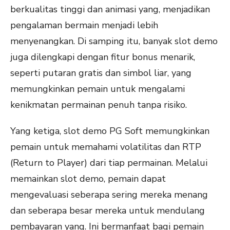
berkualitas tinggi dan animasi yang, menjadikan
pengalaman bermain menjadi lebih
menyenangkan. Di samping itu, banyak slot demo
juga dilengkapi dengan fitur bonus menarik,
seperti putaran gratis dan simbol liar, yang
memungkinkan pemain untuk mengalami
kenikmatan permainan penuh tanpa risiko.
Yang ketiga, slot demo PG Soft memungkinkan
pemain untuk memahami volatilitas dan RTP
(Return to Player) dari tiap permainan. Melalui
memainkan slot demo, pemain dapat
mengevaluasi seberapa sering mereka menang
dan seberapa besar mereka untuk mendulang
pembayaran yang. Ini bermanfaat bagi pemain