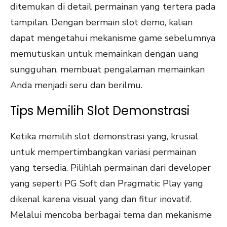
ditemukan di detail permainan yang tertera pada
tampilan. Dengan bermain slot demo, kalian
dapat mengetahui mekanisme game sebelumnya
memutuskan untuk memainkan dengan uang
sungguhan, membuat pengalaman memainkan
Anda menjadi seru dan berilmu.
Tips Memilih Slot Demonstrasi
Ketika memilih slot demonstrasi yang, krusial
untuk mempertimbangkan variasi permainan
yang tersedia. Pilihlah permainan dari developer
yang seperti PG Soft dan Pragmatic Play yang
dikenal karena visual yang dan fitur inovatif.
Melalui mencoba berbagai tema dan mekanisme