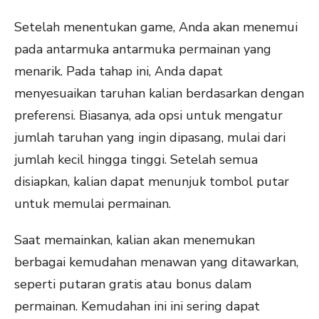
Setelah menentukan game, Anda akan menemui
pada antarmuka antarmuka permainan yang
menarik. Pada tahap ini, Anda dapat
menyesuaikan taruhan kalian berdasarkan dengan
preferensi. Biasanya, ada opsi untuk mengatur
jumlah taruhan yang ingin dipasang, mulai dari
jumlah kecil hingga tinggi. Setelah semua
disiapkan, kalian dapat menunjuk tombol putar
untuk memulai permainan.
Saat memainkan, kalian akan menemukan
berbagai kemudahan menawan yang ditawarkan,
seperti putaran gratis atau bonus dalam
permainan. Kemudahan ini ini sering dapat