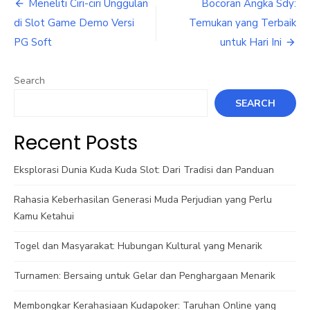
Post
Meneliti Ciri-ciri Unggulan
Bocoran Angka Sdy:
navigation
di Slot Game Demo Versi
Temukan yang Terbaik
PG Soft
untuk Hari Ini
Search
SEARCH
Recent Posts
Eksplorasi Dunia Kuda Kuda Slot: Dari Tradisi dan Panduan
Rahasia Keberhasilan Generasi Muda Perjudian yang Perlu
Kamu Ketahui
Togel dan Masyarakat: Hubungan Kultural yang Menarik
Turnamen: Bersaing untuk Gelar dan Penghargaan Menarik
Membongkar Kerahasiaan Kudapoker: Taruhan Online yang