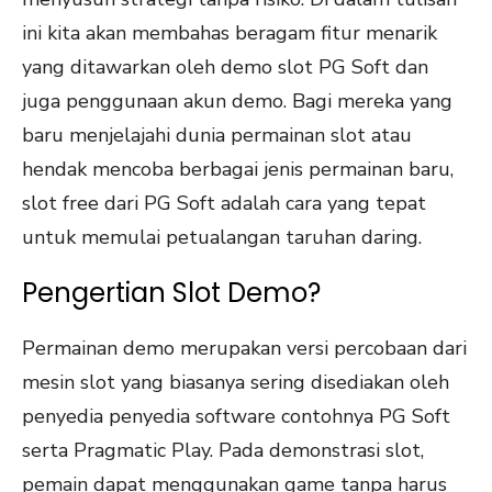
ini kita akan membahas beragam fitur menarik
yang ditawarkan oleh demo slot PG Soft dan
juga penggunaan akun demo. Bagi mereka yang
baru menjelajahi dunia permainan slot atau
hendak mencoba berbagai jenis permainan baru,
slot free dari PG Soft adalah cara yang tepat
untuk memulai petualangan taruhan daring.
Pengertian Slot Demo?
Permainan demo merupakan versi percobaan dari
mesin slot yang biasanya sering disediakan oleh
penyedia penyedia software contohnya PG Soft
serta Pragmatic Play. Pada demonstrasi slot,
pemain dapat menggunakan game tanpa harus