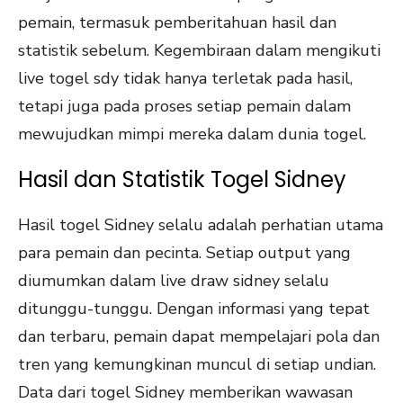
pemain, termasuk pemberitahuan hasil dan
statistik sebelum. Kegembiraan dalam mengikuti
live togel sdy tidak hanya terletak pada hasil,
tetapi juga pada proses setiap pemain dalam
mewujudkan mimpi mereka dalam dunia togel.
Hasil dan Statistik Togel Sidney
Hasil togel Sidney selalu adalah perhatian utama
para pemain dan pecinta. Setiap output yang
diumumkan dalam live draw sidney selalu
ditunggu-tunggu. Dengan informasi yang tepat
dan terbaru, pemain dapat mempelajari pola dan
tren yang kemungkinan muncul di setiap undian.
Data dari togel Sidney memberikan wawasan