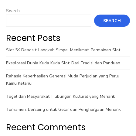
Search
SEARCH
Recent Posts
Slot 5K Deposit: Langkah Simpel Menikmati Permainan Slot
Eksplorasi Dunia Kuda Kuda Slot: Dari Tradisi dan Panduan
Rahasia Keberhasilan Generasi Muda Perjudian yang Perlu
Kamu Ketahui
Togel dan Masyarakat: Hubungan Kultural yang Menarik
Turnamen: Bersaing untuk Gelar dan Penghargaan Menarik
Recent Comments