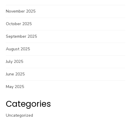
November 2025
October 2025
September 2025
August 2025
July 2025
June 2025
May 2025
Categories
Uncategorized