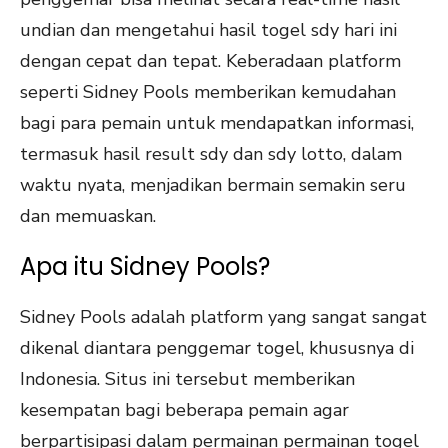
undian dan mengetahui hasil togel sdy hari ini
dengan cepat dan tepat. Keberadaan platform
seperti Sidney Pools memberikan kemudahan
bagi para pemain untuk mendapatkan informasi,
termasuk hasil result sdy dan sdy lotto, dalam
waktu nyata, menjadikan bermain semakin seru
dan memuaskan.
Apa itu Sidney Pools?
Sidney Pools adalah platform yang sangat sangat
dikenal diantara penggemar togel, khususnya di
Indonesia. Situs ini tersebut memberikan
kesempatan bagi beberapa pemain agar
berpartisipasi dalam permainan permainan togel