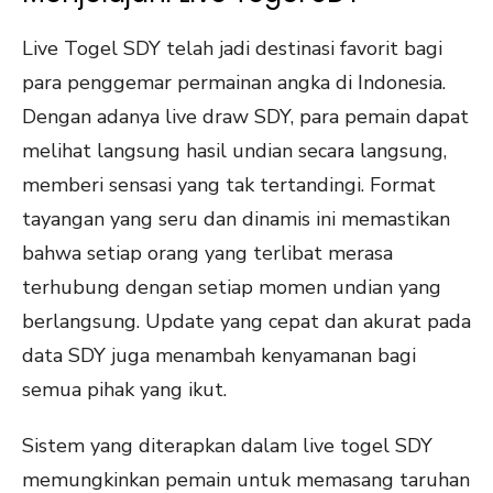
Live Togel SDY telah jadi destinasi favorit bagi
para penggemar permainan angka di Indonesia.
Dengan adanya live draw SDY, para pemain dapat
melihat langsung hasil undian secara langsung,
memberi sensasi yang tak tertandingi. Format
tayangan yang seru dan dinamis ini memastikan
bahwa setiap orang yang terlibat merasa
terhubung dengan setiap momen undian yang
berlangsung. Update yang cepat dan akurat pada
data SDY juga menambah kenyamanan bagi
semua pihak yang ikut.
Sistem yang diterapkan dalam live togel SDY
memungkinkan pemain untuk memasang taruhan