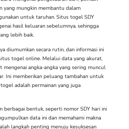
ren yang mungkin membantu dalam
unakan untuk taruhan. Situs togel SDY
nai hasil keluaran sebelumnya, sehingga
ng lebih baik.
ya diumumkan secara rutin, dan informasi ini
itus togel online. Melalui data yang akurat,
ht mengenai angka-angka yang sering muncul
ar. Ini memberikan peluang tambahan untuk
togel adalah permainan yang juga
m berbagai bentuk, seperti nomor SDY hari ini
Mengumpulkan data ini dan memahami makna
dalah langkah penting menuju kesuksesan