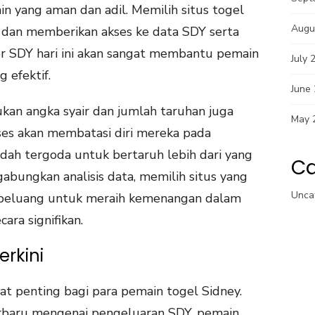
 yang aman dan adil. Memilih situs togel
Augu
k dan memberikan akses ke data SDY serta
or SDY hari ini akan sangat membantu pemain
July 
 efektif.
June
ukan angka syair dan jumlah taruhan juga
May 
ses akan membatasi diri mereka pada
dah tergoda untuk bertaruh lebih dari yang
Ca
abungkan analisis data, memilih situs yang
Unca
, peluang untuk meraih kemenangan dalam
ara signifikan.
rkini
at penting bagi para pemain togel Sidney.
rbaru mengenai pengeluaran SDY, pemain