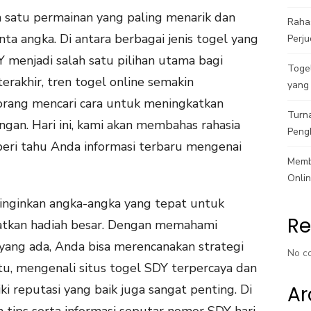
h satu permainan yang paling menarik dan
Raha
nta angka. Di antara berbagai jenis togel yang
Perju
Y menjadi salah satu pilihan utama bagi
Toge
rakhir, tren togel online semakin
yang
orang mencari cara untuk meningkatkan
Turn
an. Hari ini, kami akan membahas rahasia
Peng
beri tahu Anda informasi terbaru mengenai
Memb
Onli
inginkan angka-angka yang tepat untuk
R
tkan hadiah besar. Dengan memahami
ang ada, Anda bisa merencanakan strategi
No c
itu, mengenali situs togel SDY terpercaya dan
i reputasi yang baik juga sangat penting. Di
Ar