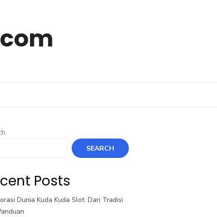
p.com
ch
SEARCH
cent Posts
orasi Dunia Kuda Kuda Slot: Dari Tradisi
Panduan