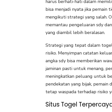
harus berhati-hati dalam memili
bisa menjadi nyata jika pemain 
mengikuti strategi yang salah. O
memantau pengeluaran sdy dan 
yang diambil lebih beralasan.
Strategi yang tepat dalam toge
risiko. Menyimpan catatan kelu
angka sdy bisa memberikan waw
jaminan pasti untuk menang, pe
meningkatkan peluang untuk ber
pendekatan yang bijak, pemain
tetap waspada terhadap risiko y
Situs Togel Terpercay