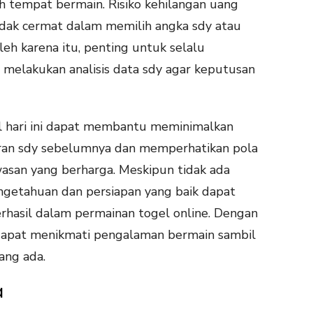
h tempat bermain. Risiko kehilangan uang
tidak cermat dalam memilih angka sdy atau
leh karena itu, penting untuk selalu
melakukan analisis data sdy agar keputusan
l hari ini dapat membantu meminimalkan
aran sdy sebelumnya dan memperhatikan pola
asan yang berharga. Meskipun tidak ada
ngetahuan dan persiapan yang baik dapat
hasil dalam permainan togel online. Dengan
 dapat menikmati pengalaman bermain sambil
ang ada.
a