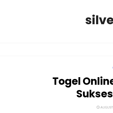
Skip
to
silv
content
Togel Online
Sukses
POSTED
AUGUST 
ON