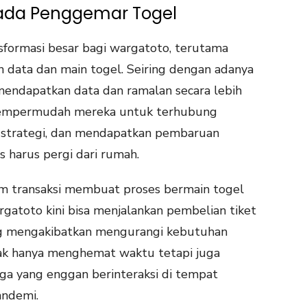
pada Penggemar Togel
sformasi besar bagi wargatoto, terutama
data dan main togel. Seiring dengan adanya
 mendapatkan data dan ramalan secara lebih
 mempermudah mereka untuk terhubung
 strategi, dan mendapatkan pembaruan
 harus pergi dari rumah.
am transaksi membuat proses bermain togel
rgatoto kini bisa menjalankan pembelian tiket
yang mengakibatkan mengurangi kebutuhan
tidak hanya menghemat waktu tetapi juga
a yang enggan berinteraksi di tempat
andemi.