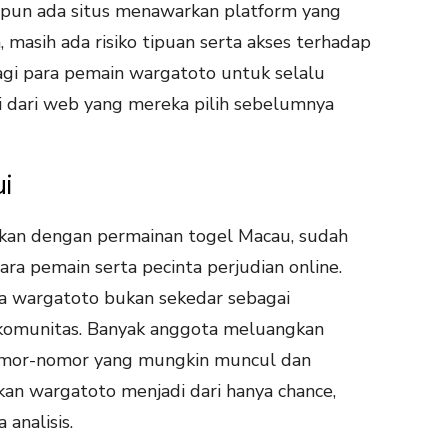
upun ada situs menawarkan platform yang
a, masih ada risiko tipuan serta akses terhadap
l bagi para pemain wargatoto untuk selalu
i dari web yang mereka pilih sebelumnya
i
itkan dengan permainan togel Macau, sudah
ara pemain serta pecinta perjudian online.
a wargatoto bukan sekedar sebagai
 komunitas. Banyak anggota meluangkan
omor-nomor yang mungkin muncul dan
ikan wargatoto menjadi dari hanya chance,
 analisis.