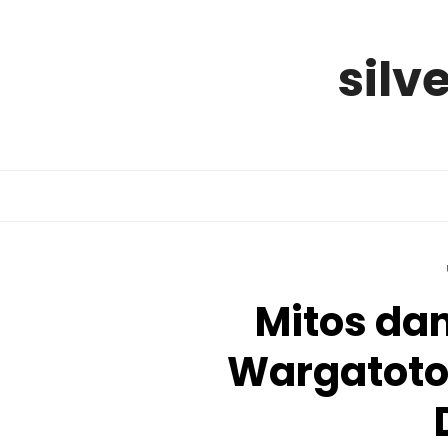
Skip
to
silv
content
Mitos da
Wargatoto 