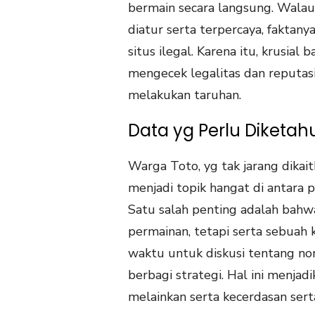
bermain secara langsung. Wala
diatur serta terpercaya, faktany
situs ilegal. Karena itu, krusia
mengecek legalitas dan reputas
melakukan taruhan.
Data yg Perlu Diketahu
Warga Toto, yg tak jarang dika
menjadi topik hangat di antara p
Satu salah penting adalah bahw
permainan, tetapi serta sebuah
waktu untuk diskusi tentang n
berbagi strategi. Hal ini menjad
melainkan serta kecerdasan serta