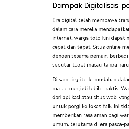
Dampak Digitalisasi 
Era digital telah membawa tran
dalam cara mereka mendapatkan 
internet, warga toto kini dapat
cepat dan tepat. Situs online
dengan sesama pemain, berbagi
seputar togel macau tanpa harus
Di samping itu, kemudahan dal
macau menjadi lebih praktis. Wa
dari aplikasi atau situs web, 
untuk pergi ke loket fisik. Ini 
memberikan rasa aman bagi warg
umum, terutama di era pasca-p