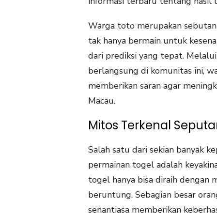
informasi terbaru tentang hasil 
Warga toto merupakan sebutan un
tak hanya bermain untuk kesena
dari prediksi yang tepat. Melal
berlangsung di komunitas ini, 
memberikan saran agar mening
Macau.
Mitos Terkenal Seput
Salah satu dari sekian banyak k
permainan togel adalah keyaki
togel hanya bisa diraih dengan 
beruntung. Sebagian besar orang
senantiasa memberikan keberhas