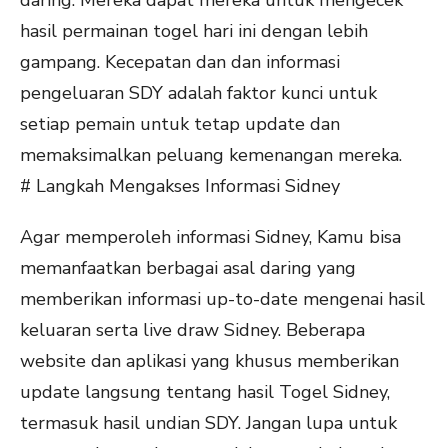
daring. Mereka dapat mereka untuk mengecek
hasil permainan togel hari ini dengan lebih
gampang. Kecepatan dan dan informasi
pengeluaran SDY adalah faktor kunci untuk
setiap pemain untuk tetap update dan
memaksimalkan peluang kemenangan mereka.
# Langkah Mengakses Informasi Sidney
Agar memperoleh informasi Sidney, Kamu bisa
memanfaatkan berbagai asal daring yang
memberikan informasi up-to-date mengenai hasil
keluaran serta live draw Sidney. Beberapa
website dan aplikasi yang khusus memberikan
update langsung tentang hasil Togel Sidney,
termasuk hasil undian SDY. Jangan lupa untuk