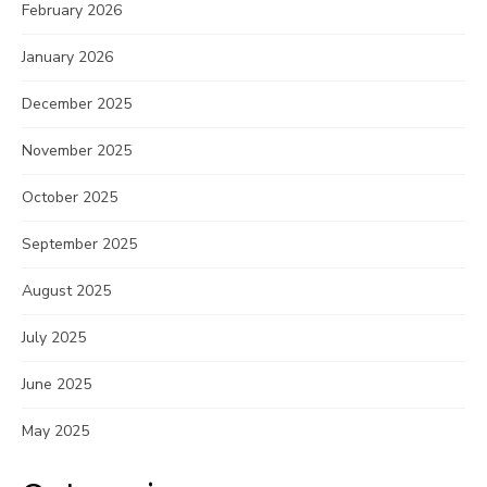
February 2026
January 2026
December 2025
November 2025
October 2025
September 2025
August 2025
July 2025
June 2025
May 2025