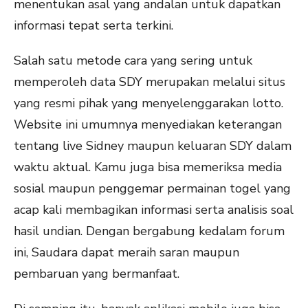
menentukan asal yang andalan untuk dapatkan
informasi tepat serta terkini.
Salah satu metode cara yang sering untuk
memperoleh data SDY merupakan melalui situs
yang resmi pihak yang menyelenggarakan lotto.
Website ini umumnya menyediakan keterangan
tentang live Sidney maupun keluaran SDY dalam
waktu aktual. Kamu juga bisa memeriksa media
sosial maupun penggemar permainan togel yang
acap kali membagikan informasi serta analisis soal
hasil undian. Dengan bergabung kedalam forum
ini, Saudara dapat meraih saran maupun
pembaruan yang bermanfaat.