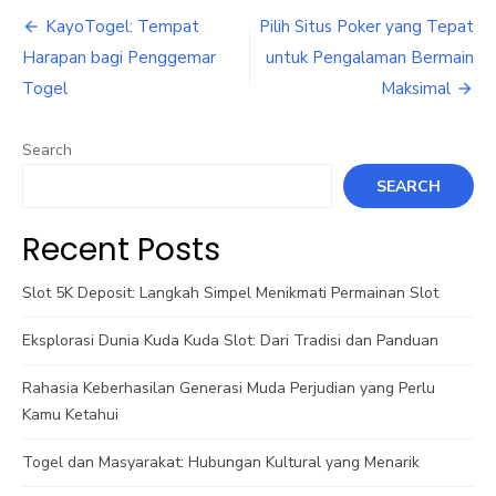
Post
KayoTogel: Tempat
Pilih Situs Poker yang Tepat
navigation
Harapan bagi Penggemar
untuk Pengalaman Bermain
Togel
Maksimal
Search
SEARCH
Recent Posts
Slot 5K Deposit: Langkah Simpel Menikmati Permainan Slot
Eksplorasi Dunia Kuda Kuda Slot: Dari Tradisi dan Panduan
Rahasia Keberhasilan Generasi Muda Perjudian yang Perlu
Kamu Ketahui
Togel dan Masyarakat: Hubungan Kultural yang Menarik