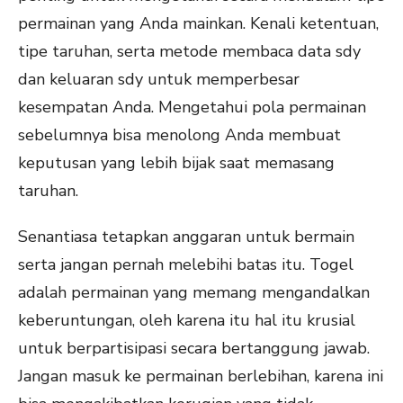
permainan yang Anda mainkan. Kenali ketentuan,
tipe taruhan, serta metode membaca data sdy
dan keluaran sdy untuk memperbesar
kesempatan Anda. Mengetahui pola permainan
sebelumnya bisa menolong Anda membuat
keputusan yang lebih bijak saat memasang
taruhan.
Senantiasa tetapkan anggaran untuk bermain
serta jangan pernah melebihi batas itu. Togel
adalah permainan yang memang mengandalkan
keberuntungan, oleh karena itu hal itu krusial
untuk berpartisipasi secara bertanggung jawab.
Jangan masuk ke permainan berlebihan, karena ini