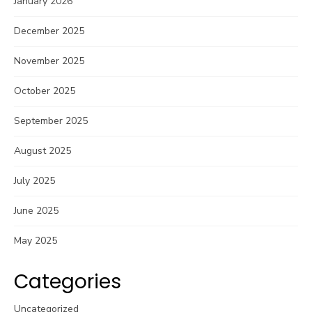
January 2026
December 2025
November 2025
October 2025
September 2025
August 2025
July 2025
June 2025
May 2025
Categories
Uncategorized