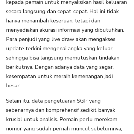
kepada pemain untuk menyaksikan hasil keluaran
secara langsung dan cepat-cepat. Hal ini tidak
hanya menambah keseruan, tetapi dan
menyediakan akurasi informasi yang dibutuhkan.
Para penjudi yang live draw akan mengakses
update terkini mengenai angka yang keluar,
sehingga bisa langsung memutuskan tindakan
berikutnya. Dengan adanya data yang segar,
kesempatan untuk meraih kemenangan jadi
besar.
Selain itu, data pengeluaran SGP yang
sebenarnya dan komprehensif sedikit banyak
krusial untuk analisis. Pemain perlu merekam
nomor yang sudah pernah muncul sebelumnya,