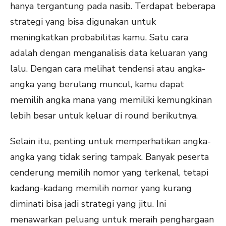
hanya tergantung pada nasib. Terdapat beberapa
strategi yang bisa digunakan untuk
meningkatkan probabilitas kamu. Satu cara
adalah dengan menganalisis data keluaran yang
lalu. Dengan cara melihat tendensi atau angka-
angka yang berulang muncul, kamu dapat
memilih angka mana yang memiliki kemungkinan
lebih besar untuk keluar di round berikutnya.
Selain itu, penting untuk memperhatikan angka-
angka yang tidak sering tampak. Banyak peserta
cenderung memilih nomor yang terkenal, tetapi
kadang-kadang memilih nomor yang kurang
diminati bisa jadi strategi yang jitu. Ini
menawarkan peluang untuk meraih penghargaan