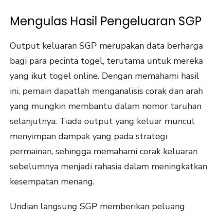
Mengulas Hasil Pengeluaran SGP
Output keluaran SGP merupakan data berharga
bagi para pecinta togel, terutama untuk mereka
yang ikut togel online. Dengan memahami hasil
ini, pemain dapatlah menganalisis corak dan arah
yang mungkin membantu dalam nomor taruhan
selanjutnya. Tiada output yang keluar muncul
menyimpan dampak yang pada strategi
permainan, sehingga memahami corak keluaran
sebelumnya menjadi rahasia dalam meningkatkan
kesempatan menang.
Undian langsung SGP memberikan peluang