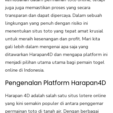
juga juga memastikan proses yang secara
transparan dan dapat dipercaya. Dalam sebuah
lingkungan yang penuh dengan risiko ini
menentukan situs toto yang tepat amat krusial
untuk meraih kesenangan dan profit. Mari kita
gali lebih dalam mengenai apa saja yang
ditawarkan Harapan4D dan mengapa platform ini
menjadi pilihan utama utama bagi pemain togel
online di Indonesia.
Pengenalan Platform Harapan4D
Harapan 4D adalah salah satu situs lotere online
yang kini semakin populer di antara penggemar
permainan toto di tanah air. Dengan berbagai