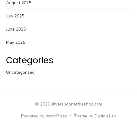
August 2025
July 2025
June 2025
May 2025
Categories
Uncategorized
© 2026 silverspoonattireshop.com
Powered by WordPress
/
Theme by Design Lab