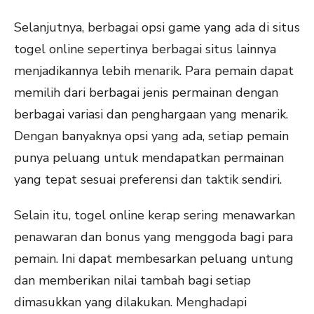
Selanjutnya, berbagai opsi game yang ada di situs
togel online sepertinya berbagai situs lainnya
menjadikannya lebih menarik. Para pemain dapat
memilih dari berbagai jenis permainan dengan
berbagai variasi dan penghargaan yang menarik.
Dengan banyaknya opsi yang ada, setiap pemain
punya peluang untuk mendapatkan permainan
yang tepat sesuai preferensi dan taktik sendiri.
Selain itu, togel online kerap sering menawarkan
penawaran dan bonus yang menggoda bagi para
pemain. Ini dapat membesarkan peluang untung
dan memberikan nilai tambah bagi setiap
dimasukkan yang dilakukan. Menghadapi