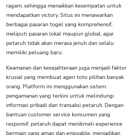
ragam, sehingga menaikkan kesempatan untuk
mendapatkan victory. Situs ini menawarkan
berbagai pasaran togel yang komprehensif,
meliputi pasaran lokal maupun global, agar
petaruh tidak akan merasa jenuh dan selalu
memiliki peluang baru.
Keamanan dan kesejahteraan juga menjadi faktor
krusial yang membuat agen toto pilihan banyak
orang. Platform ini menggunakan sistem
pengamanan yang terkini untuk melindungi
informasi pribadi dan transaksi petaruh. Dengan
bantuan customer service konsumen yang
responsif, petaruh dapat menikmati experience
bermain yang aman dan enjoyable, menjadikan