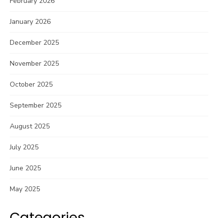
February 2026
January 2026
December 2025
November 2025
October 2025
September 2025
August 2025
July 2025
June 2025
May 2025
Categories