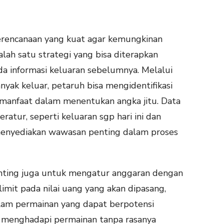
rencanaan yang kuat agar kemungkinan
lah satu strategi yang bisa diterapkan
da informasi keluaran sebelumnya. Melalui
ak keluar, petaruh bisa mengidentifikasi
manfaat dalam menentukan angka jitu. Data
ratur, seperti keluaran sgp hari ini dan
 menyediakan wawasan penting dalam proses
enting juga untuk mengatur anggaran dengan
imit pada nilai uang yang akan dipasang,
lam permainan yang dapat berpotensi
a menghadapi permainan tanpa rasanya