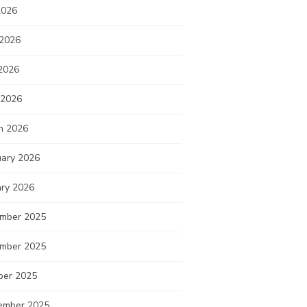
2026
 2026
2026
 2026
h 2026
uary 2026
ary 2026
mber 2025
mber 2025
ber 2025
ember 2025