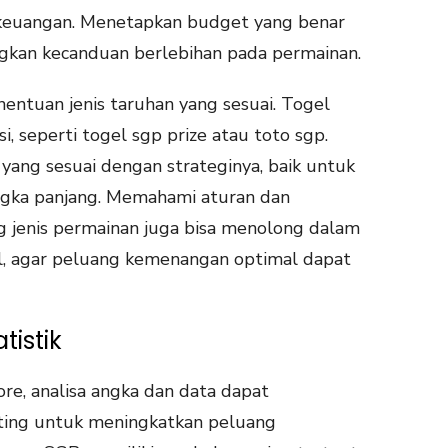
ra keuangan. Menetapkan budget yang benar
kan kecanduan berlebihan pada permainan.
entuan jenis taruhan yang sesuai. Togel
i, seperti togel sgp prize atau toto sgp.
yang sesuai dengan strateginya, baik untuk
ngka panjang. Memahami aturan dan
 jenis permainan juga bisa menolong dalam
l, agar peluang kemenangan optimal dapat
tistik
e, analisa angka dan data dapat
ing untuk meningkatkan peluang