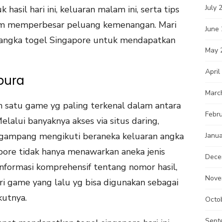
July 
 hasil hari ini, keluaran malam ini, serta tips
m memperbesar peluang kemenangan. Mari
June
is angka togel Singapore untuk mendapatkan
May 
April
pura
Marc
h satu game yg paling terkenal dalam antara
Febr
alui banyaknya akses via situs daring,
 gampang mengikuti beraneka keluaran angka
Janu
apore tidak hanya menawarkan aneka jenis
Dece
informasi komprehensif tentang nomor hasil,
Nove
ri game yang lalu yg bisa digunakan sebagai
kutnya.
Octo
Sept