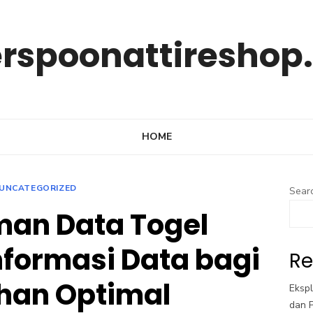
erspoonattiresho
HOME
UNCATEGORIZED
Sear
an Data Togel
nformasi Data bagi
Re
han Optimal
Ekspl
dan 