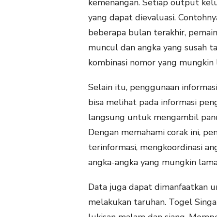
kemenangan. Setiap output kelu
yang dapat dievaluasi. Contohny
beberapa bulan terakhir, pema
muncul dan angka yang susah ta
kombinasi nomor yang mungkin 
Selain itu, penggunaan informas
bisa melihat pada informasi peng
langsung untuk mengambil pand
Dengan memahami corak ini, pem
terinformasi, mengkoordinasi an
angka-angka yang mungkin lama 
Data juga dapat dimanfaatkan u
melakukan taruhan. Togel Singa