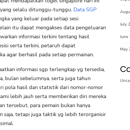
apat mendapatkan togel singapore hari ini
 yang selalu ditunggu-tunggu.
Data SGP
Augu
gka yang keluar pada setiap sesi
July 
selain itu dapat mengakses data pengeluaran
awarkan informasi terkini tentang hasil
June
sisi serta terkini, petaruh dapat
May 
a agar berhasil pada setiap permainan.
Ca
aatkan informasi sgp terlengkap yg tersedia,
a, bulan sebelumnya, serta juga tahun
Unca
 pola hasil dan statistik dari nomor-nomor
ami lebih jauh serta memberikan diri mereka
n tersebut, para pemain bukan hanya
ja, tetapi juga taktik yg lebih terorganisir
simal.