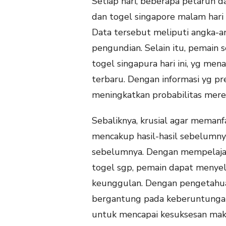
Setiap hari, beberapa petaruh d
dan togel singapore malam hari
Data tersebut meliputi angka-an
pengundian. Selain itu, pemain 
togel singapura hari ini, yg men
terbaru. Dengan informasi yg pre
meningkatkan probabilitas merek
Sebaliknya, krusial agar memanf
mencakup hasil-hasil sebelumny
sebelumnya. Dengan mempelajari
togel sgp, pemain dapat menyel
keunggulan. Dengan pengetahua
bergantung pada keberuntungan sa
untuk mencapai kesuksesan mak