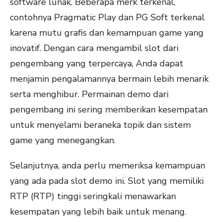
software lunak. Beberapa merk terkenal,
contohnya Pragmatic Play dan PG Soft terkenal
karena mutu grafis dan kemampuan game yang
inovatif. Dengan cara mengambil slot dari
pengembang yang terpercaya, Anda dapat
menjamin pengalamannya bermain lebih menarik
serta menghibur. Permainan demo dari
pengembang ini sering memberikan kesempatan
untuk menyelami beraneka topik dan sistem
game yang menegangkan.
Selanjutnya, anda perlu memeriksa kemampuan
yang ada pada slot demo ini. Slot yang memiliki
RTP (RTP) tinggi seringkali menawarkan
kesempatan yang lebih baik untuk menang.