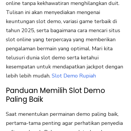
online tanpa kekhawatiran menghilangkan duit.
Tulisan ini akan menyediakan mengenai
keuntungan slot demo, variasi game terbaik di
tahun 2025, serta bagaimana cara mencari situs
slot online yang terpercaya yang memberikan
pengalaman bermain yang optimal. Mari kita
telusuri dunia slot demo serta ketahui
kesempatan untuk mendapatkan jackpot dengan
lebih lebih mudah.
Slot Demo Rupiah
Panduan Memilih Slot Demo
Paling Baik
Saat menentukan permainan demo paling baik,
pertama-tama penting agar perhatikan penyedia