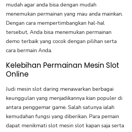
mudah agar anda bisa dengan mudah
menemukan permainan yang mau anda mainkan.
Dengan cara mempertimbangkan hal-hal
tersebut, Anda bisa menemukan permainan
demo terbaik yang cocok dengan pilihan serta
cara bermain Anda.
Kelebihan Permainan Mesin Slot
Online
Judi mesin slot daring menawarkan berbagai
keunggulan yang menjadikannya kian populer di
antara penggemar game. Salah satunya ialah
kemudahan fungsi yang diberikan. Para pemain
dapat menikmati slot mesin slot kapan saja serta