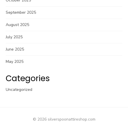
October 2025
September 2025
August 2025
July 2025
June 2025
May 2025
Categories
Uncategorized
© 2026 silverspoonattireshop.com