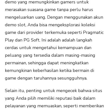
demo yang memungkinkan gamers untuk
merasakan suasana game tanpa perlu harus
mengeluarkan uang. Dengan menggunakan akun
demo slot, Anda bisa mengeksplorasi koleksi
game dari provider terkemuka seperti Pragmatic
Play dan PG Soft. Ini adalah adalah langkah
cerdas untuk mengetahui kemampuan dan
peluang yang tersedia dalam masing-masing
permainan, sehingga dapat meningkatkan
kemungkinan keberhasilan ketika bermain di
game dengan taruhannya sesungguhnya.
Selain itu, penting untuk mengecek bahwa situs
yang Anda pilih memiliki reputasi baik dalam
pelayanan yang memuaskan, seperti memberikan