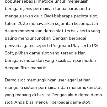
populer sebagai metode untuk menjelajahi
beragam jenis permainan tanpa harus perlu
mengeluarkan duit. Bagi beberapa pecinta slot,
tahun 2025 menawarkan sejumlah kesempatan
dalam menemukan demo slot terbaik serta yang
paling menguntungkan. Dengan berbagai
penyedia game seperti PragmaticPlay serta PG
Soft, pilihan game slot yang tersedia kian
beragam, mulai dari yang klasik sampai modern
dengan fitur menarik.
Demo slot memungkinkan user agar latihan,
mengerti sistem permainan, dan menemukan slot
yang menang di hari ini. Dengan akun demo demo
slot, Anda bisa menguji berbagai game slot