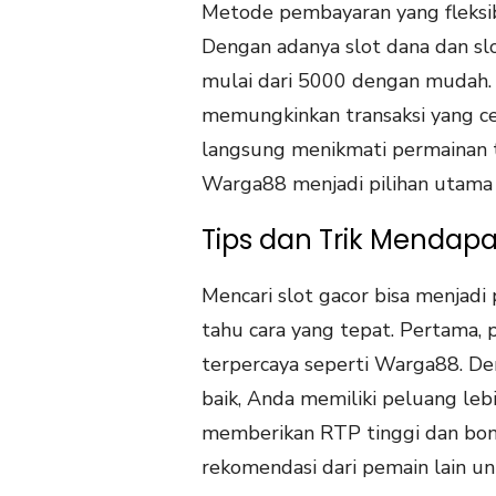
Metode pembayaran yang fleksi
Dengan adanya slot dana dan sl
mulai dari 5000 dengan mudah. Li
memungkinkan transaksi yang c
langsung menikmati permainan t
Warga88 menjadi pilihan utama 
Tips dan Trik Mendapa
Mencari slot gacor bisa menjad
tahu cara yang tepat. Pertama, p
terpercaya seperti Warga88. Den
baik, Anda memiliki peluang le
memberikan RTP tinggi dan bonu
rekomendasi dari pemain lain u