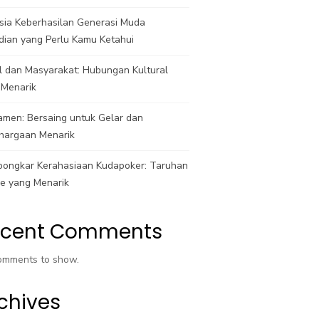
sia Keberhasilan Generasi Muda
dian yang Perlu Kamu Ketahui
l dan Masyarakat: Hubungan Kultural
 Menarik
amen: Bersaing untuk Gelar dan
hargaan Menarik
ongkar Kerahasiaan Kudapoker: Taruhan
ne yang Menarik
ecent Comments
omments to show.
chives