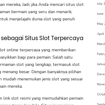
July 
n mereka. Jadi, jika Anda mencari situs slot
aman bermain yang seru dan menarik,
June
ntuk menjelajahi dunia slot yang penuh
May 
April
ebagai Situs Slot Terpercaya
Marc
slot online terpercaya yang memberikan
Febr
yikkan bagi para pemain. Salah satu
rmainan slot yang lengkap, termasuk slot
Janu
 menang besar. Dengan banyaknya pilihan
Dece
n mudah menemukan jenis slot yang sesuai
Nove
main mereka.
Octo
an link slot resmi yang memudahkan pemain
Sept