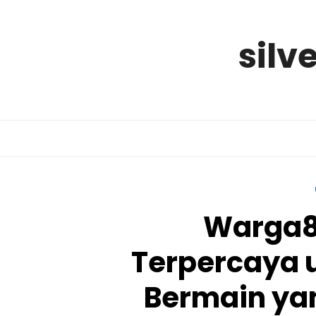
Skip
to
silv
content
Warga88
Terpercaya 
Bermain ya