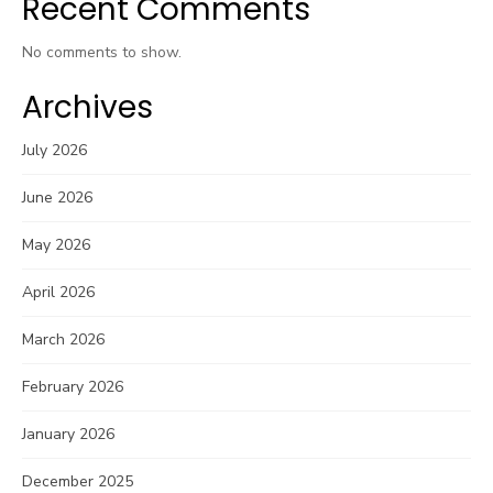
Recent Comments
No comments to show.
Archives
July 2026
June 2026
May 2026
April 2026
March 2026
February 2026
January 2026
December 2025