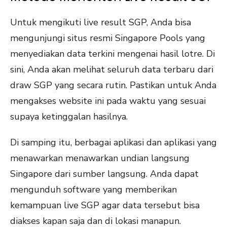
Untuk mengikuti live result SGP, Anda bisa
mengunjungi situs resmi Singapore Pools yang
menyediakan data terkini mengenai hasil lotre. Di
sini, Anda akan melihat seluruh data terbaru dari
draw SGP yang secara rutin. Pastikan untuk Anda
mengakses website ini pada waktu yang sesuai
supaya ketinggalan hasilnya.
Di samping itu, berbagai aplikasi dan aplikasi yang
menawarkan menawarkan undian langsung
Singapore dari sumber langsung. Anda dapat
mengunduh software yang memberikan
kemampuan live SGP agar data tersebut bisa
diakses kapan saja dan di lokasi manapun.