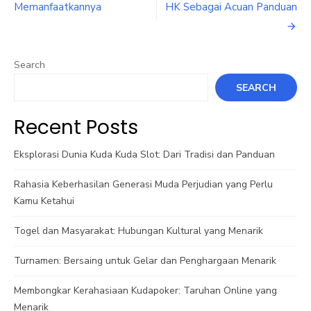
Memanfaatkannya
HK Sebagai Acuan Panduan
Search
SEARCH
Recent Posts
Eksplorasi Dunia Kuda Kuda Slot: Dari Tradisi dan Panduan
Rahasia Keberhasilan Generasi Muda Perjudian yang Perlu
Kamu Ketahui
Togel dan Masyarakat: Hubungan Kultural yang Menarik
Turnamen: Bersaing untuk Gelar dan Penghargaan Menarik
Membongkar Kerahasiaan Kudapoker: Taruhan Online yang
Menarik