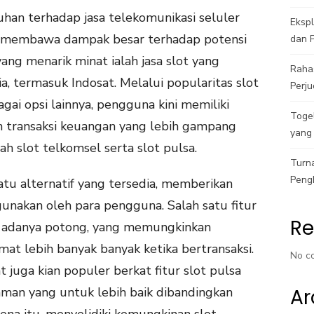
tuhan terhadap jasa telekomunikasi seluler
Ekspl
ni membawa dampak besar terhadap potensi
dan 
yang menarik minat ialah jasa slot yang
Raha
a, termasuk Indosat. Melalui popularitas slot
Perju
agai opsi lainnya, pengguna kini memiliki
Toge
n transaksi keuangan yang lebih gampang
yang
h slot telkomsel serta slot pulsa.
Turn
Peng
atu alternatif yang tersedia, memberikan
unakan oleh para pengguna. Salah satu fitur
R
a adanya potong, yang memungkinkan
 lebih banyak banyak ketika bertransaksi.
No c
t juga kian populer berkat fitur slot pulsa
man yang untuk lebih baik dibandingkan
Ar