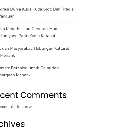
orasi Dunia Kuda Kuda Slot: Dari Tradisi
Panduan
sia Keberhasilan Generasi Muda
dian yang Perlu Kamu Ketahui
l dan Masyarakat: Hubungan Kultural
 Menarik
amen: Bersaing untuk Gelar dan
hargaan Menarik
ecent Comments
omments to show.
chives