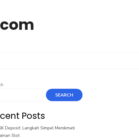
p.com
ch
SEARCH
cent Posts
5K Deposit: Langkah Simpel Menikmati
ainan Slot