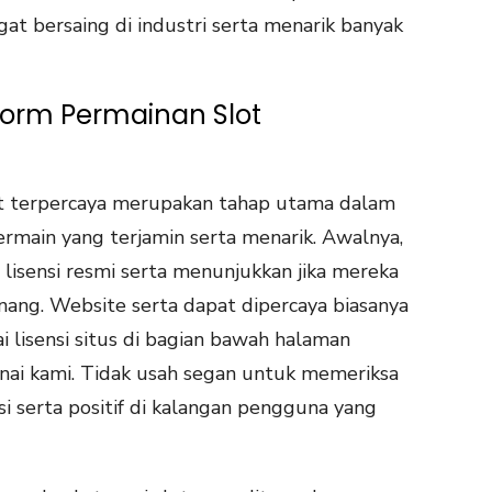
gat bersaing di industri serta menarik banyak
form Permainan Slot
ot terpercaya merupakan tahap utama dalam
main yang terjamin serta menarik. Awalnya,
ki lisensi resmi serta menunjukkan jika mereka
nang. Website serta dapat dipercaya biasanya
 lisensi situs di bagian bawah halaman
ai kami. Tidak usah segan untuk memeriksa
si serta positif di kalangan pengguna yang