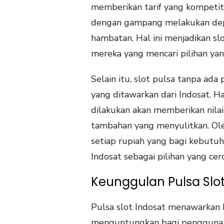
memberikan tarif yang kompetit
dengan gampang melakukan depo
hambatan. Hal ini menjadikan sl
mereka yang mencari pilihan yan
Selain itu, slot pulsa tanpa ada
yang ditawarkan dari Indosat. Ha
dilakukan akan memberikan nil
tambahan yang menyulitkan. Ol
setiap rupiah yang bagi kebutu
Indosat sebagai pilihan yang cer
Keunggulan Pulsa Slot
Pulsa slot Indosat menawarkan 
menguntungkan bagi pengguna. 