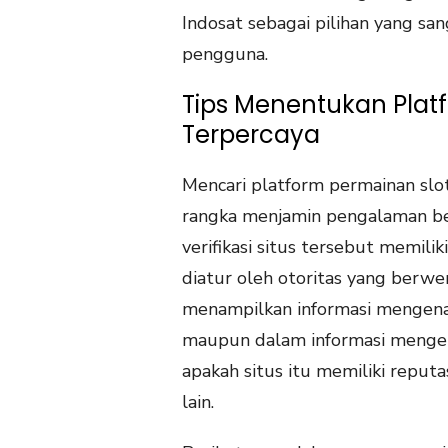
Indosat sebagai pilihan yang san
pengguna.
Tips Menentukan Plat
Terpercaya
Mencari platform permainan sl
rangka menjamin pengalaman ber
verifikasi situs tersebut memili
diatur oleh otoritas yang berwe
menampilkan informasi mengenai
maupun dalam informasi mengen
apakah situs itu memiliki reputa
lain.