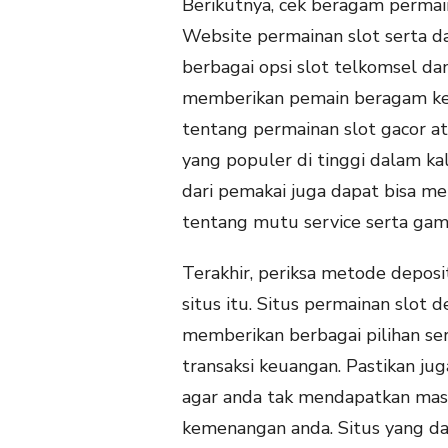
Berikutnya, cek beragam permain
Website permainan slot serta 
berbagai opsi slot telkomsel da
memberikan pemain beragam ke
tentang permainan slot gacor at
yang populer di tinggi dalam k
dari pemakai juga dapat bisa m
tentang mutu service serta gam
Terakhir, periksa metode deposi
situs itu. Situs permainan slot 
memberikan berbagai pilihan s
transaksi keuangan. Pastikan juga
agar anda tak mendapatkan masa
kemenangan anda. Situs yang da