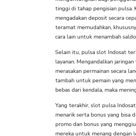
tinggi di tahap pengisian pulsa
mengadakan deposit secara cepa
teramat memudahkan, khususnya
cara lain untuk menambah saldo
Selain itu, pulsa slot Indosat 
layanan. Mengandalkan jaringan 
merasakan permainan secara lan
tambah untuk pemain yang meng
bebas dari kendala, maka menin
Yang terakhir, slot pulsa Indo
menarik serta bonus yang bisa 
promo dan bonus yang menggiu
mereka untuk menang dengan le