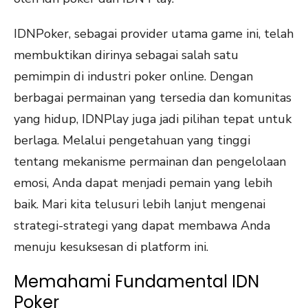
IDNPoker, sebagai provider utama game ini, telah
membuktikan dirinya sebagai salah satu
pemimpin di industri poker online. Dengan
berbagai permainan yang tersedia dan komunitas
yang hidup, IDNPlay juga jadi pilihan tepat untuk
berlaga. Melalui pengetahuan yang tinggi
tentang mekanisme permainan dan pengelolaan
emosi, Anda dapat menjadi pemain yang lebih
baik. Mari kita telusuri lebih lanjut mengenai
strategi-strategi yang dapat membawa Anda
menuju kesuksesan di platform ini.
Memahami Fundamental IDN
Poker