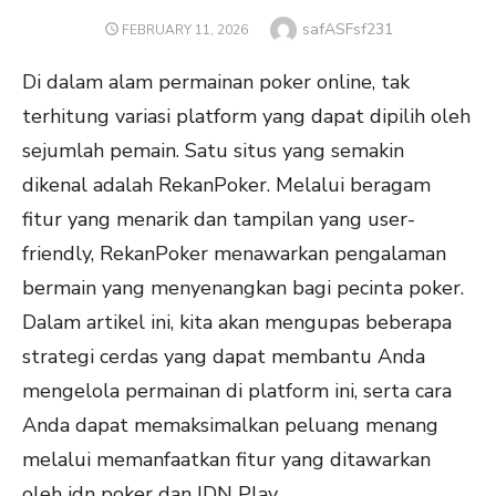
Author
safASFsf231
POSTED
FEBRUARY 11, 2026
ON
Di dalam alam permainan poker online, tak
terhitung variasi platform yang dapat dipilih oleh
sejumlah pemain. Satu situs yang semakin
dikenal adalah RekanPoker. Melalui beragam
fitur yang menarik dan tampilan yang user-
friendly, RekanPoker menawarkan pengalaman
bermain yang menyenangkan bagi pecinta poker.
Dalam artikel ini, kita akan mengupas beberapa
strategi cerdas yang dapat membantu Anda
mengelola permainan di platform ini, serta cara
Anda dapat memaksimalkan peluang menang
melalui memanfaatkan fitur yang ditawarkan
oleh idn poker dan IDN Play.