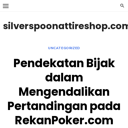
Skip
to
content
silverspoonattireshop.co
UNCATEGORIZED
Pendekatan Bijak
dalam
Mengendalikan
Pertandingan pada
RekanPoker.com