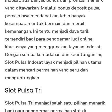
Indosat, ada banyak bonus dan promosi menarik
yang ditawarkan. Melalui bonus deposit pulsa,
pemain bisa mendapatkan lebih banyak
kesempatan untuk bermain dan meraih
kemenangan. Ini tentu menjadi daya tarik
tersendiri bagi para penggemar judi online,
khususnya yang menggunakan layanan Indosat.
Dengan semua kemudahan dan keuntungan ini,
Slot Pulsa Indosat layak menjadi pilihan utama
dalam mencari permainan yang seru dan
menguntungkan.
Slot Pulsa Tri
Slot Pulsa Tri menjadi salah satu pilihan menarik
bagi para penggemar permainan slot di