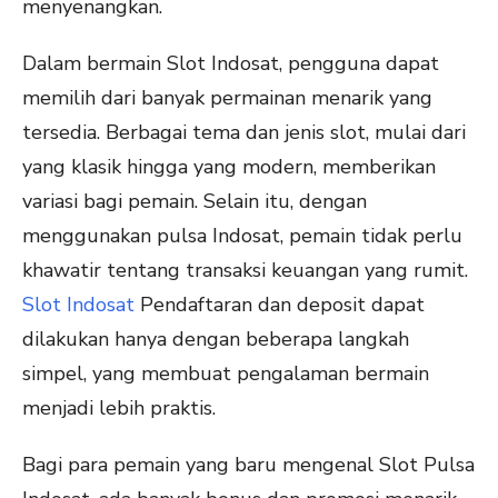
menyenangkan.
Dalam bermain Slot Indosat, pengguna dapat
memilih dari banyak permainan menarik yang
tersedia. Berbagai tema dan jenis slot, mulai dari
yang klasik hingga yang modern, memberikan
variasi bagi pemain. Selain itu, dengan
menggunakan pulsa Indosat, pemain tidak perlu
khawatir tentang transaksi keuangan yang rumit.
Slot Indosat
Pendaftaran dan deposit dapat
dilakukan hanya dengan beberapa langkah
simpel, yang membuat pengalaman bermain
menjadi lebih praktis.
Bagi para pemain yang baru mengenal Slot Pulsa