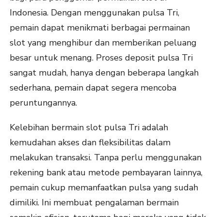
Indonesia. Dengan menggunakan pulsa Tri,
pemain dapat menikmati berbagai permainan
slot yang menghibur dan memberikan peluang
besar untuk menang. Proses deposit pulsa Tri
sangat mudah, hanya dengan beberapa langkah
sederhana, pemain dapat segera mencoba
peruntungannya.
Kelebihan bermain slot pulsa Tri adalah
kemudahan akses dan fleksibilitas dalam
melakukan transaksi. Tanpa perlu menggunakan
rekening bank atau metode pembayaran lainnya,
pemain cukup memanfaatkan pulsa yang sudah
dimiliki. Ini membuat pengalaman bermain