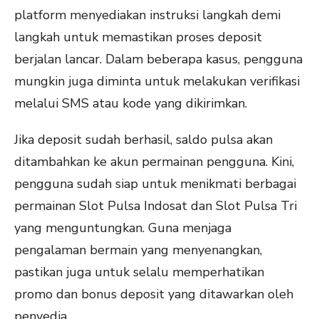
platform menyediakan instruksi langkah demi
langkah untuk memastikan proses deposit
berjalan lancar. Dalam beberapa kasus, pengguna
mungkin juga diminta untuk melakukan verifikasi
melalui SMS atau kode yang dikirimkan.
Jika deposit sudah berhasil, saldo pulsa akan
ditambahkan ke akun permainan pengguna. Kini,
pengguna sudah siap untuk menikmati berbagai
permainan Slot Pulsa Indosat dan Slot Pulsa Tri
yang menguntungkan. Guna menjaga
pengalaman bermain yang menyenangkan,
pastikan juga untuk selalu memperhatikan
promo dan bonus deposit yang ditawarkan oleh
penyedia.