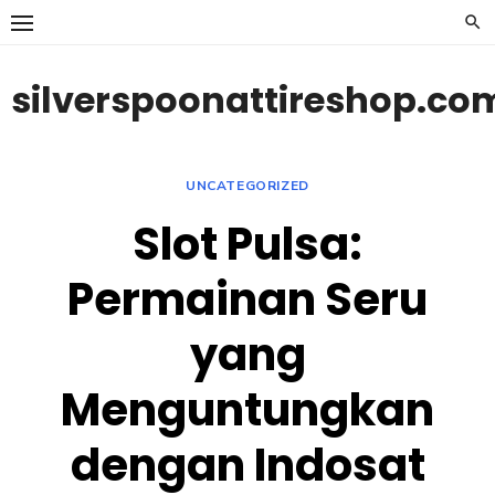
Skip
to
content
silverspoonattireshop.co
UNCATEGORIZED
Slot Pulsa:
Permainan Seru
yang
Menguntungkan
dengan Indosat