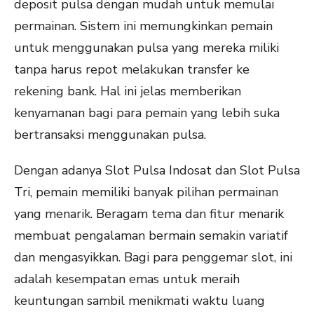
deposit pulsa dengan mudah untuk memulai
permainan. Sistem ini memungkinkan pemain
untuk menggunakan pulsa yang mereka miliki
tanpa harus repot melakukan transfer ke
rekening bank. Hal ini jelas memberikan
kenyamanan bagi para pemain yang lebih suka
bertransaksi menggunakan pulsa.
Dengan adanya Slot Pulsa Indosat dan Slot Pulsa
Tri, pemain memiliki banyak pilihan permainan
yang menarik. Beragam tema dan fitur menarik
membuat pengalaman bermain semakin variatif
dan mengasyikkan. Bagi para penggemar slot, ini
adalah kesempatan emas untuk meraih
keuntungan sambil menikmati waktu luang