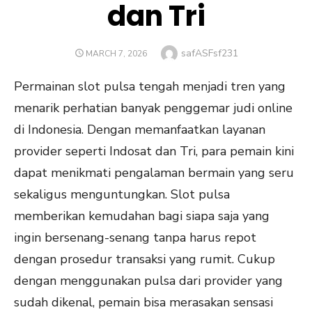
dan Tri
Author
safASFsf231
POSTED
MARCH 7, 2026
ON
Permainan slot pulsa tengah menjadi tren yang
menarik perhatian banyak penggemar judi online
di Indonesia. Dengan memanfaatkan layanan
provider seperti Indosat dan Tri, para pemain kini
dapat menikmati pengalaman bermain yang seru
sekaligus menguntungkan. Slot pulsa
memberikan kemudahan bagi siapa saja yang
ingin bersenang-senang tanpa harus repot
dengan prosedur transaksi yang rumit. Cukup
dengan menggunakan pulsa dari provider yang
sudah dikenal, pemain bisa merasakan sensasi