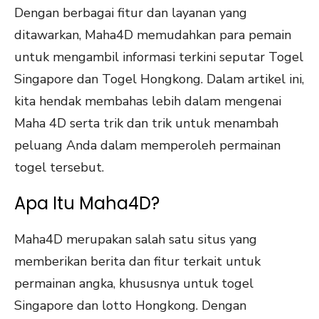
Dengan berbagai fitur dan layanan yang
ditawarkan, Maha4D memudahkan para pemain
untuk mengambil informasi terkini seputar Togel
Singapore dan Togel Hongkong. Dalam artikel ini,
kita hendak membahas lebih dalam mengenai
Maha 4D serta trik dan trik untuk menambah
peluang Anda dalam memperoleh permainan
togel tersebut.
Apa Itu Maha4D?
Maha4D merupakan salah satu situs yang
memberikan berita dan fitur terkait untuk
permainan angka, khususnya untuk togel
Singapore dan lotto Hongkong. Dengan