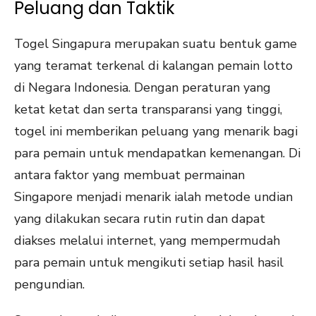
Peluang dan Taktik
Togel Singapura merupakan suatu bentuk game
yang teramat terkenal di kalangan pemain lotto
di Negara Indonesia. Dengan peraturan yang
ketat ketat dan serta transparansi yang tinggi,
togel ini memberikan peluang yang menarik bagi
para pemain untuk mendapatkan kemenangan. Di
antara faktor yang membuat permainan
Singapore menjadi menarik ialah metode undian
yang dilakukan secara rutin rutin dan dapat
diakses melalui internet, yang mempermudah
para pemain untuk mengikuti setiap hasil hasil
pengundian.