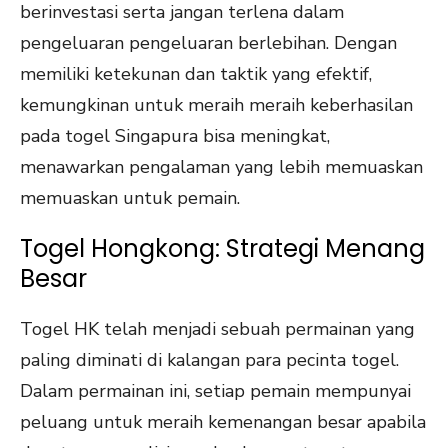
berinvestasi serta jangan terlena dalam
pengeluaran pengeluaran berlebihan. Dengan
memiliki ketekunan dan taktik yang efektif,
kemungkinan untuk meraih meraih keberhasilan
pada togel Singapura bisa meningkat,
menawarkan pengalaman yang lebih memuaskan
memuaskan untuk pemain.
Togel Hongkong: Strategi Menang
Besar
Togel HK telah menjadi sebuah permainan yang
paling diminati di kalangan para pecinta togel.
Dalam permainan ini, setiap pemain mempunyai
peluang untuk meraih kemenangan besar apabila