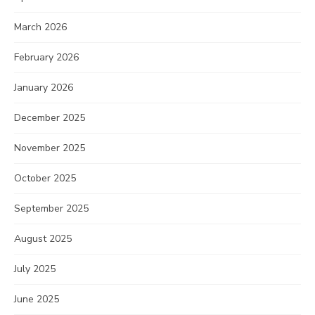
March 2026
February 2026
January 2026
December 2025
November 2025
October 2025
September 2025
August 2025
July 2025
June 2025