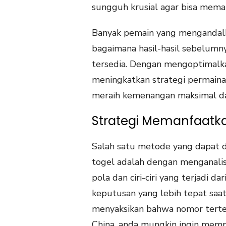
sungguh krusial agar bisa mem
Banyak pemain yang mengandalk
bagaimana hasil-hasil sebelumn
tersedia. Dengan mengoptimalka
meningkatkan strategi permain
meraih kemenangan maksimal da
Strategi Memanfaatka
Salah satu metode yang dapat 
togel adalah dengan menganalis
pola dan ciri-ciri yang terjadi 
keputusan yang lebih tepat saa
menyaksikan bahwa nomor terte
China, anda mungkin ingin mem