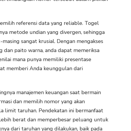
milih referensi data yang reliable. Togel
nya metode undian yang divergen, sehingga
g-masing sangat krusial. Dengan mengakses
ng dan paito warna, anda dapat memeriksa
enilai mana punya memiliki presentase
apat memberi Anda keunggulan dari
ntingnya manajemen keuangan saat bermain
ormasi dan memilih nomor yang akan
a limit taruhan. Pendekatan ini bermanfaat
 lebih berat dan memperbesar peluang untuk
iknya dari taruhan yang dilakukan, baik pada