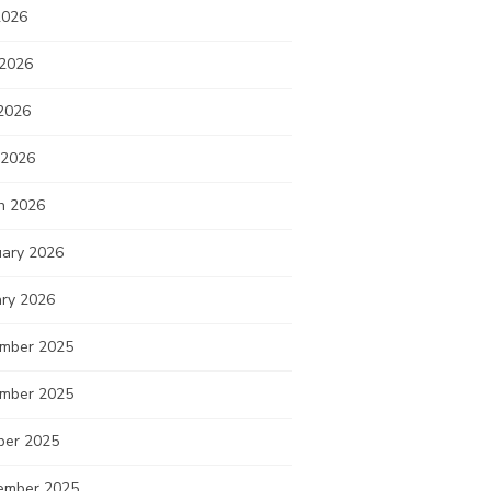
2026
 2026
2026
 2026
h 2026
uary 2026
ary 2026
mber 2025
mber 2025
ber 2025
ember 2025