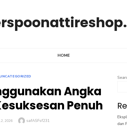
erspoonattiresho
HOME
UNCATEGORIZED
Sear
enggunakan Angka
Kesuksesan Penuh
Re
Ekspl
Author
safASFsf231
2, 2026
dan 