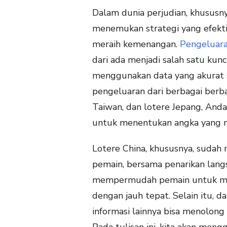
Dalam dunia perjudian, khususny
menemukan strategi yang efekt
meraih kemenangan.
Pengeluar
dari ada menjadi salah satu kun
menggunakan data yang akurat s
pengeluaran dari berbagai berbag
Taiwan, dan lotere Jepang, And
untuk menentukan angka yang m
Lotere China, khususnya, sudah 
pemain, bersama penarikan lang
mempermudah pemain untuk men
dengan jauh tepat. Selain itu, d
informasi lainnya bisa menolon