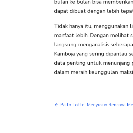
bulan ke bulan bisa memberikan
dapat dibuat dengan lebih tepat
Tidak hanya itu, menggunakan l
manfaat lebih. Dengan melihat s
langsung menganalisis seberapa
Kamboja yang sering dipantau se
data penting untuk menunjang pe
dalam meraih keunggulan maksi
Post
Paito Lotto: Menyusun Rencana M
navigation