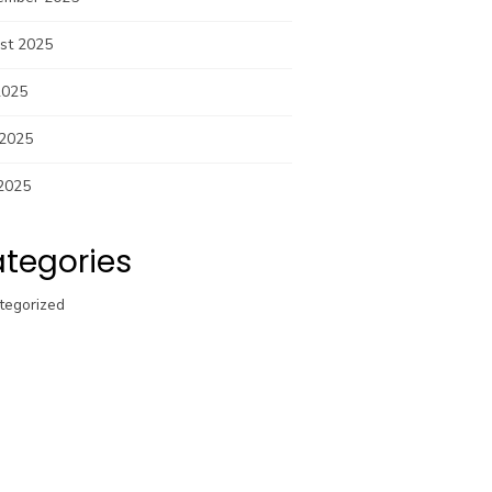
st 2025
2025
 2025
2025
tegories
tegorized