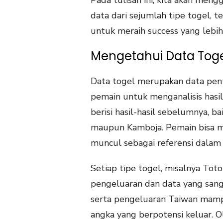
Pada tulisan ini, kita akan men
data dari sejumlah tipe togel, 
untuk meraih success yang lebih
Mengetahui Data Tog
Data togel merupakan data pent
pemain untuk menganalisis hasil
berisi hasil-hasil sebelumnya, ba
maupun Kamboja. Pemain bisa me
muncul sebagai referensi dalam
Setiap tipe togel, misalnya Tot
pengeluaran dan data yang sang
serta pengeluaran Taiwan mam
angka yang berpotensi keluar. O