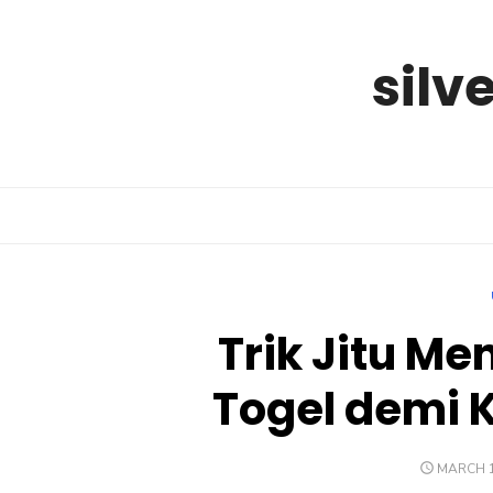
Skip
to
silv
content
Trik Jitu M
Togel demi 
POSTED
MARCH 1
ON