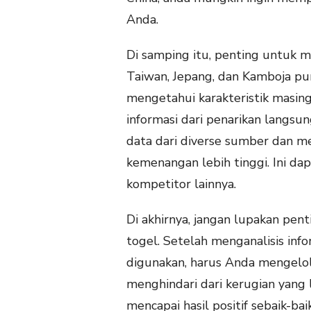
Anda.
Di samping itu, penting untuk me
Taiwan, Jepang, dan Kamboja pu
mengetahui karakteristik masin
informasi dari penarikan langsu
data dari diverse sumber dan m
kemenangan lebih tinggi. Ini d
kompetitor lainnya.
Di akhirnya, jangan lupakan pe
togel. Setelah menganalisis inf
digunakan, harus Anda mengelol
menghindari dari kerugian yang
mencapai hasil positif sebaik-ba