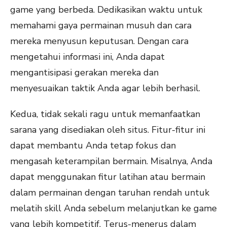
game yang berbeda. Dedikasikan waktu untuk
memahami gaya permainan musuh dan cara
mereka menyusun keputusan. Dengan cara
mengetahui informasi ini, Anda dapat
mengantisipasi gerakan mereka dan
menyesuaikan taktik Anda agar lebih berhasil.
Kedua, tidak sekali ragu untuk memanfaatkan
sarana yang disediakan oleh situs. Fitur-fitur ini
dapat membantu Anda tetap fokus dan
mengasah keterampilan bermain. Misalnya, Anda
dapat menggunakan fitur latihan atau bermain
dalam permainan dengan taruhan rendah untuk
melatih skill Anda sebelum melanjutkan ke game
yang lebih kompetitif. Terus-menerus dalam