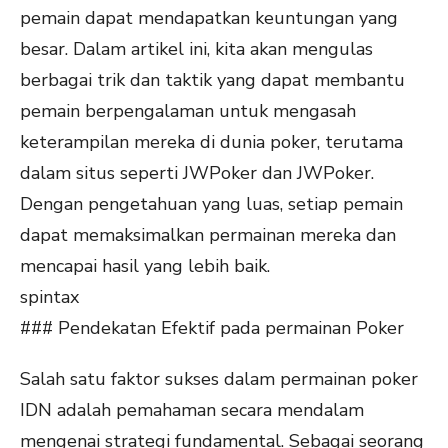
pemain dapat mendapatkan keuntungan yang
besar. Dalam artikel ini, kita akan mengulas
berbagai trik dan taktik yang dapat membantu
pemain berpengalaman untuk mengasah
keterampilan mereka di dunia poker, terutama
dalam situs seperti JWPoker dan JWPoker.
Dengan pengetahuan yang luas, setiap pemain
dapat memaksimalkan permainan mereka dan
mencapai hasil yang lebih baik.
spintax
### Pendekatan Efektif pada permainan Poker
Salah satu faktor sukses dalam permainan poker
IDN adalah pemahaman secara mendalam
mengenai strategi fundamental. Sebagai seorang