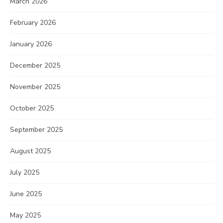
March 2026
February 2026
January 2026
December 2025
November 2025
October 2025
September 2025
August 2025
July 2025
June 2025
May 2025