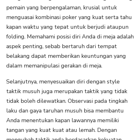
pemain yang berpengalaman, krusial untuk
menguasai kombinasi poker yang kuat serta tahu
kapan waktu yang tepat untuk berjudi ataupun
folding. Memahami posisi diri Anda di meja adalah
aspek penting, sebab bertaruh dari tempat
belakang dapat memberikan keuntungan yang
dalam memanipulasi gerakan di meja.
Selanjutnya, menyesuaikan diri dengan style
taktik musuh juga merupakan taktik yang tidak
tidak boleh dilewatkan. Observasi pada tingkah
laku dan gaya taruhan musuh bisa membantu
Anda menentukan kapan lawannya memiliki
tangan yang kuat kuat atau lemah. Dengan
mengubah taktik anda berdasarkan kekuatan,