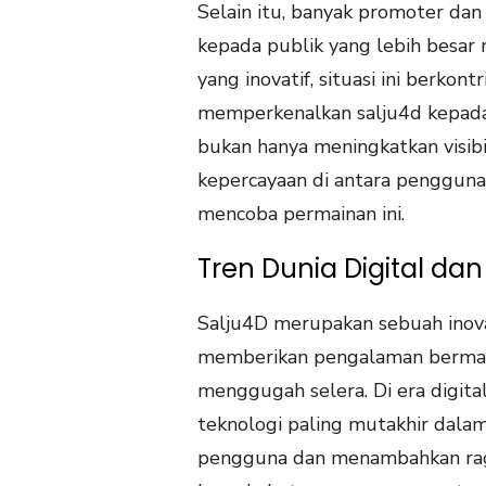
Selain itu, banyak promoter da
kepada publik yang lebih besar
yang inovatif, situasi ini berko
memperkenalkan salju4d kepada 
bukan hanya meningkatkan visib
kepercayaan di antara penggun
mencoba permainan ini.
Tren Dunia Digital dan
Salju4D merupakan sebuah inova
memberikan pengalaman bermain-
menggugah selera. Di era digital 
teknologi paling mutakhir dal
pengguna dan menambahkan ra