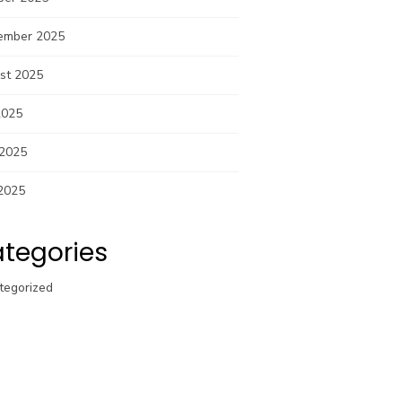
ember 2025
st 2025
2025
 2025
2025
tegories
tegorized