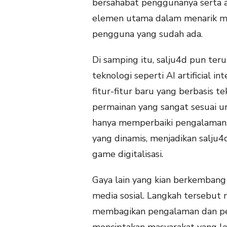
bersahabat penggunanya serta ak
elemen utama dalam menarik m
pengguna yang sudah ada.
Di samping itu, salju4d pun te
teknologi seperti AI artificial i
fitur-fitur baru yang berbasis t
permainan yang sangat sesuai u
hanya memperbaiki pengalaman 
yang dinamis, menjadikan salju4
game digitalisasi.
Gaya lain yang kian berkembang
media sosial. Langkah tersebu
membagikan pengalaman dan pe