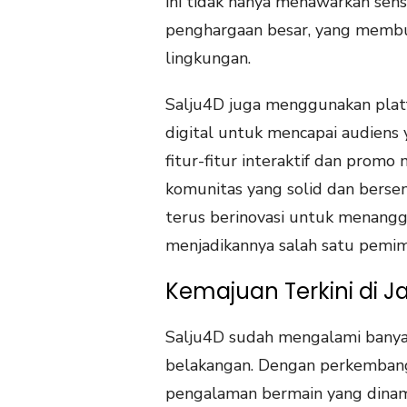
ini tidak hanya menawarkan sen
penghargaan besar, yang membu
lingkungan.
Salju4D juga menggunakan platf
digital untuk mencapai audiens
fitur-fitur interaktif dan promo
komunitas yang solid dan bersem
terus berinovasi untuk menangg
menjadikannya salah satu pemim
Kemajuan Terkini di J
Salju4D sudah mengalami bany
belakangan. Dengan perkembangan
pengalaman bermain yang dinami