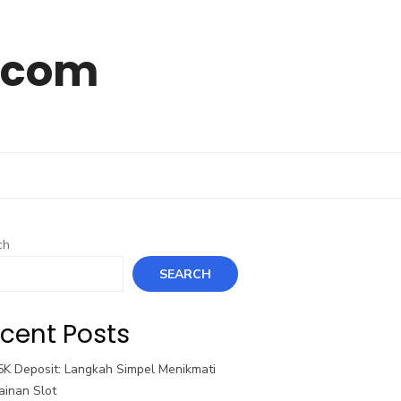
p.com
ch
SEARCH
cent Posts
5K Deposit: Langkah Simpel Menikmati
ainan Slot