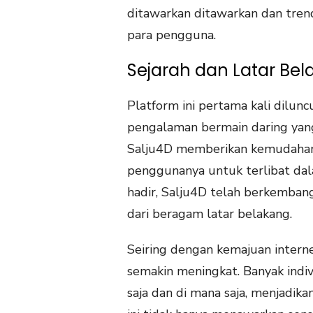
ditawarkan ditawarkan dan tren
para pengguna.
Sejarah dan Latar Bel
Platform ini pertama kali dilu
pengalaman bermain daring yang
Salju4D memberikan kemudahan y
penggunanya untuk terlibat dal
hadir, Salju4D telah berkemban
dari beragam latar belakang.
Seiring dengan kemajuan intern
semakin meningkat. Banyak indiv
saja dan di mana saja, menjadik