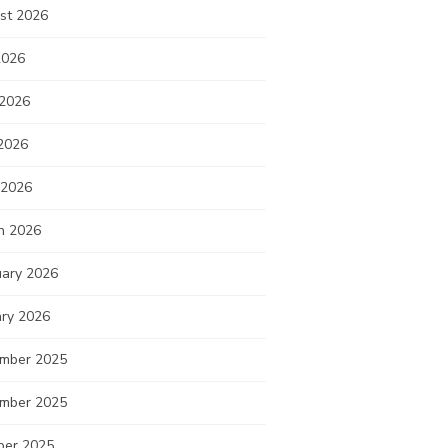
st 2026
2026
 2026
2026
 2026
h 2026
uary 2026
ary 2026
mber 2025
mber 2025
ber 2025