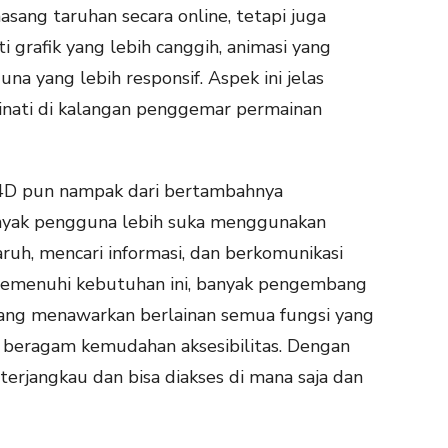
ang taruhan secara online, tetapi juga
ti grafik yang lebih canggih, animasi yang
a yang lebih responsif. Aspek ini jelas
inati di kalangan penggemar permainan
u4D pun nampak dari bertambahnya
anyak pengguna lebih suka menggunakan
uh, mencari informasi, dan berkomunikasi
memenuhi kebutuhan ini, banyak pengembang
 yang menawarkan berlainan semua fungsi yang
 beragam kemudahan aksesibilitas. Dengan
 terjangkau dan bisa diakses di mana saja dan