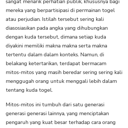
sangat menarik perhatian publik, khususnya bagi
mereka yang berpartisipasi di permainan togel
atau perjudian. Istilah tersebut sering kali
diasosiasikan pada angka yang dihubungkan
dengan kuda tersebut, dimana setiap kuda
diyakini memiliki makna makna serta makna
tertentu dalam dalam konteks. Namun, di
belakang ketertarikan, terdapat bermacam
mitos-mitos yang masih beredar sering sering kali
menggugah orang untuk menggali lebih dalam
tentang kuda togel.
Mitos-mitos ini tumbuh dari satu generasi
generasi generasi lainnya, yang menciptakan
pengaruh yang kuat besar terhadap cara orang