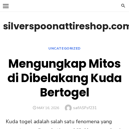
Skip
to
content
silverspoonattireshop.co
UNCATEGORIZED
Mengungkap Mitos
di Dibelakang Kuda
Bertogel
Author
safASFsf231
POSTED
MAY 16, 2026
ON
Kuda togel adalah salah satu fenomena yang