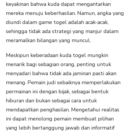
keyakinan bahwa kuda dapat mengantarkan
mereka menuju keberhasilan. Namun, angka yang
diundi dalam game togel adalah acak-acak,
sehingga tidak ada strategi yang manjur dalam
meramalkan bilangan yang muncul.
Meskipun keberadaan kuda togel mungkin
menarik bagi sebagian orang, penting untuk
menyadari bahwa tidak ada jaminan pasti akan
menang. Pemain judi sebaiknya memperlakukan
permainan ini dengan bijak, sebagai bentuk
hiburan dan bukan sebagai cara untuk
mendapatkan penghasilan. Mengetahui realitas
ini dapat menolong pemain membuat pilihan
yang lebih bertanggung jawab dan informatif