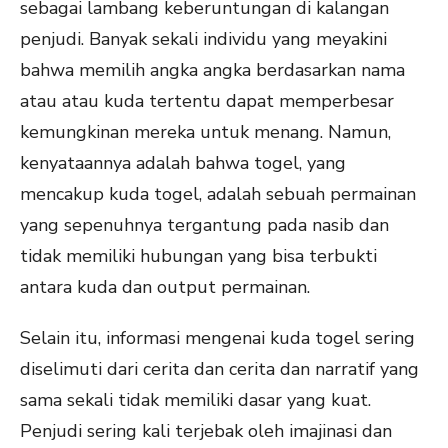
sebagai lambang keberuntungan di kalangan
penjudi. Banyak sekali individu yang meyakini
bahwa memilih angka angka berdasarkan nama
atau atau kuda tertentu dapat memperbesar
kemungkinan mereka untuk menang. Namun,
kenyataannya adalah bahwa togel, yang
mencakup kuda togel, adalah sebuah permainan
yang sepenuhnya tergantung pada nasib dan
tidak memiliki hubungan yang bisa terbukti
antara kuda dan output permainan.
Selain itu, informasi mengenai kuda togel sering
diselimuti dari cerita dan cerita dan narratif yang
sama sekali tidak memiliki dasar yang kuat.
Penjudi sering kali terjebak oleh imajinasi dan