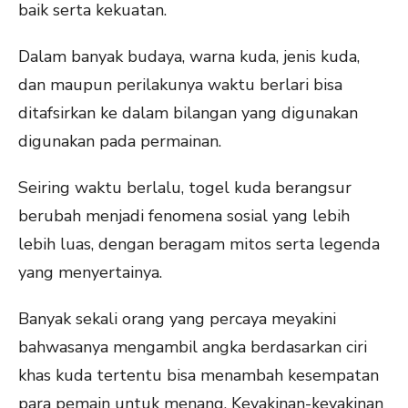
baik serta kekuatan.
Dalam banyak budaya, warna kuda, jenis kuda,
dan maupun perilakunya waktu berlari bisa
ditafsirkan ke dalam bilangan yang digunakan
digunakan pada permainan.
Seiring waktu berlalu, togel kuda berangsur
berubah menjadi fenomena sosial yang lebih
lebih luas, dengan beragam mitos serta legenda
yang menyertainya.
Banyak sekali orang yang percaya meyakini
bahwasanya mengambil angka berdasarkan ciri
khas kuda tertentu bisa menambah kesempatan
para pemain untuk menang. Keyakinan-keyakinan