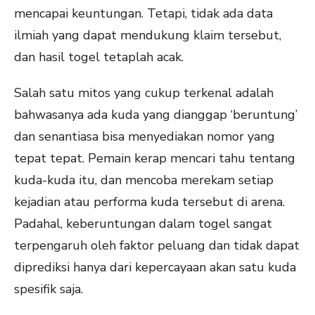
mencapai keuntungan. Tetapi, tidak ada data
ilmiah yang dapat mendukung klaim tersebut,
dan hasil togel tetaplah acak.
Salah satu mitos yang cukup terkenal adalah
bahwasanya ada kuda yang dianggap ‘beruntung’
dan senantiasa bisa menyediakan nomor yang
tepat tepat. Pemain kerap mencari tahu tentang
kuda-kuda itu, dan mencoba merekam setiap
kejadian atau performa kuda tersebut di arena.
Padahal, keberuntungan dalam togel sangat
terpengaruh oleh faktor peluang dan tidak dapat
diprediksi hanya dari kepercayaan akan satu kuda
spesifik saja.