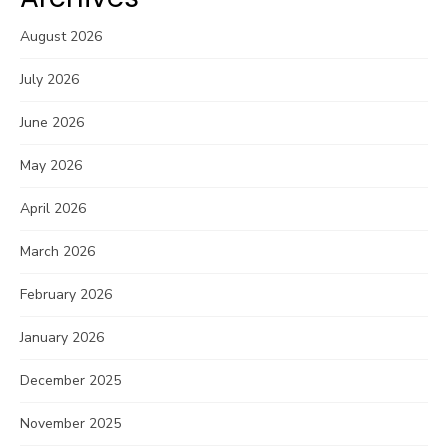
August 2026
July 2026
June 2026
May 2026
April 2026
March 2026
February 2026
January 2026
December 2025
November 2025