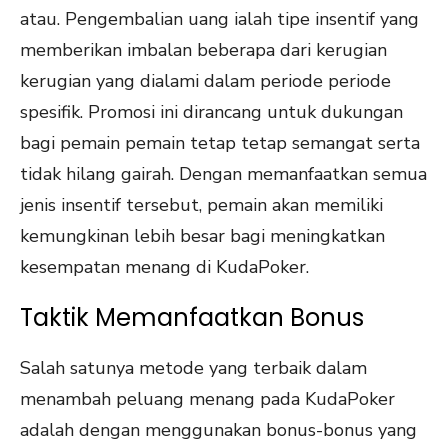
atau. Pengembalian uang ialah tipe insentif yang
memberikan imbalan beberapa dari kerugian
kerugian yang dialami dalam periode periode
spesifik. Promosi ini dirancang untuk dukungan
bagi pemain pemain tetap tetap semangat serta
tidak hilang gairah. Dengan memanfaatkan semua
jenis insentif tersebut, pemain akan memiliki
kemungkinan lebih besar bagi meningkatkan
kesempatan menang di KudaPoker.
Taktik Memanfaatkan Bonus
Salah satunya metode yang terbaik dalam
menambah peluang menang pada KudaPoker
adalah dengan menggunakan bonus-bonus yang