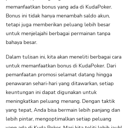
memanfaatkan bonus yang ada di KudaPoker.
Bonus ini tidak hanya menambah saldo akun,
tetapi juga memberikan peluang lebih besar
untuk menjelajahi berbagai permainan tanpa
bahaya besar.
Dalam tulisan ini, kita akan meneliti berbagai cara
untuk memanfaatkan bonus di KudaPoker. Dari
pemanfaatan promosi selamat datang hingga
penawaran sehari-hari yang ditawarkan, setiap
keuntungan ini dapat digunakan untuk
meningkatkan peluang menang. Dengan taktik
yang tepat, Anda bisa bermain lebih panjang dan
lebih pintar, mengoptimalkan setiap peluang
yang ada di Kuda Poker. Mari kita teliti lebih jauh!