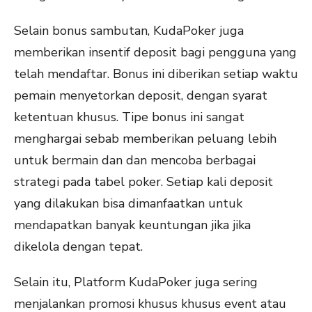
Selain bonus sambutan, KudaPoker juga
memberikan insentif deposit bagi pengguna yang
telah mendaftar. Bonus ini diberikan setiap waktu
pemain menyetorkan deposit, dengan syarat
ketentuan khusus. Tipe bonus ini sangat
menghargai sebab memberikan peluang lebih
untuk bermain dan dan mencoba berbagai
strategi pada tabel poker. Setiap kali deposit
yang dilakukan bisa dimanfaatkan untuk
mendapatkan banyak keuntungan jika jika
dikelola dengan tepat.
Selain itu, Platform KudaPoker juga sering
menjalankan promosi khusus khusus event atau