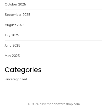
October 2025
September 2025
August 2025
July 2025
June 2025
May 2025
Categories
Uncategorized
© 2026 silverspoonattireshop.com