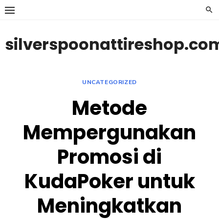
Skip
to
content
silverspoonattireshop.co
UNCATEGORIZED
Metode
Mempergunakan
Promosi di
KudaPoker untuk
Meningkatkan