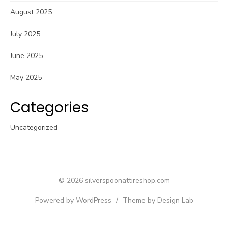
August 2025
July 2025
June 2025
May 2025
Categories
Uncategorized
© 2026 silverspoonattireshop.com
Powered by WordPress
/
Theme by Design Lab