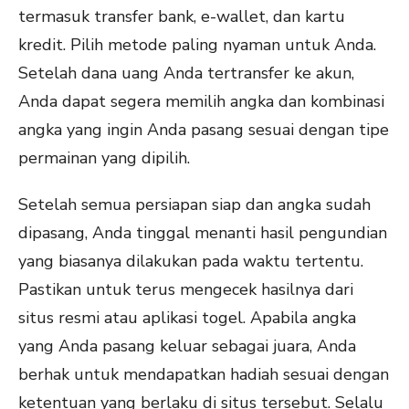
termasuk transfer bank, e-wallet, dan kartu
kredit. Pilih metode paling nyaman untuk Anda.
Setelah dana uang Anda tertransfer ke akun,
Anda dapat segera memilih angka dan kombinasi
angka yang ingin Anda pasang sesuai dengan tipe
permainan yang dipilih.
Setelah semua persiapan siap dan angka sudah
dipasang, Anda tinggal menanti hasil pengundian
yang biasanya dilakukan pada waktu tertentu.
Pastikan untuk terus mengecek hasilnya dari
situs resmi atau aplikasi togel. Apabila angka
yang Anda pasang keluar sebagai juara, Anda
berhak untuk mendapatkan hadiah sesuai dengan
ketentuan yang berlaku di situs tersebut. Selalu