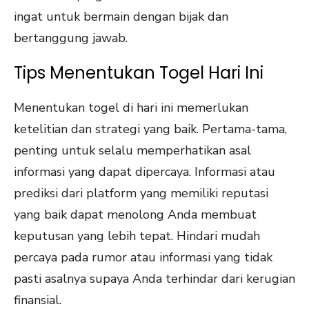
ingat untuk bermain dengan bijak dan
bertanggung jawab.
Tips Menentukan Togel Hari Ini
Menentukan togel di hari ini memerlukan
ketelitian dan strategi yang baik. Pertama-tama,
penting untuk selalu memperhatikan asal
informasi yang dapat dipercaya. Informasi atau
prediksi dari platform yang memiliki reputasi
yang baik dapat menolong Anda membuat
keputusan yang lebih tepat. Hindari mudah
percaya pada rumor atau informasi yang tidak
pasti asalnya supaya Anda terhindar dari kerugian
finansial.