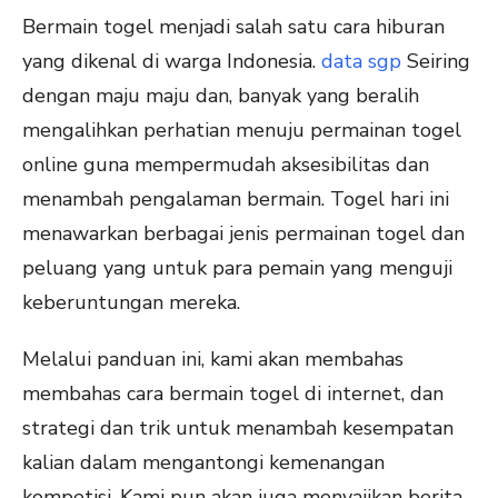
Bermain togel menjadi salah satu cara hiburan
yang dikenal di warga Indonesia.
data sgp
Seiring
dengan maju maju dan, banyak yang beralih
mengalihkan perhatian menuju permainan togel
online guna mempermudah aksesibilitas dan
menambah pengalaman bermain. Togel hari ini
menawarkan berbagai jenis permainan togel dan
peluang yang untuk para pemain yang menguji
keberuntungan mereka.
Melalui panduan ini, kami akan membahas
membahas cara bermain togel di internet, dan
strategi dan trik untuk menambah kesempatan
kalian dalam mengantongi kemenangan
kompetisi. Kami pun akan juga menyajikan berita