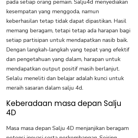
pada setiap orang pemain. Salju4d menyediakan
kesempatan yang menggoda, namun
keberhasilan tetap tidak dapat dipastikan. Hasil
memang beragam, tetapi tetap ada harapan bagi
setiap partisipan untuk mendapatkan nasib baik.
Dengan langkah-langkah yang tepat yang efektif
dan pengetahuan yang dalam, harapan untuk
mendapatkan output positif masih berlanjut.
Selalu meneliti dan belajar adalah kunci untuk
meraih sasaran dalam salju 4d.
Keberadaan masa depan Salju
4D
Masa masa depan Salju 4D menjanjikan beragam
potensi inovasi serta perkembangan. Seiring