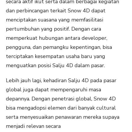
secara aktif ikut serta dalam berbagai kegiatan
dan perbincangan terkait Snow 4D dapat
menciptakan suasana yang memfasilitasi
pertumbuhan yang positif. Dengan cara
memperkuat hubungan antara developer,
pengguna, dan pemangku kepentingan, bisa
terciptakan kesempatan usaha baru yang
menguatkan posisi Salju 4D dalam pasar.
Lebih jauh lagi, kehadiran Salju 4D pada pasar
global juga dapat mempengaruhi masa
depannya. Dengan penetrasi global, Snow 4D
bisa mengadopsi elemen dari banyak cultural
serta menyesuaikan penawaran mereka supaya
menjadi relevan secara