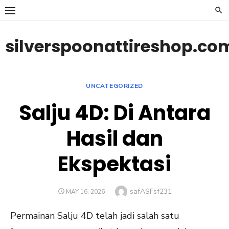
Skip
to
content
silverspoonattireshop.co
UNCATEGORIZED
Salju 4D: Di Antara
Hasil dan
Ekspektasi
Author
safASFsf231
POSTED
MAY 16, 2026
ON
Permainan Salju 4D telah jadi salah satu