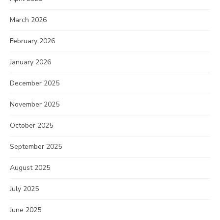
March 2026
February 2026
January 2026
December 2025
November 2025
October 2025
September 2025
August 2025
July 2025
June 2025