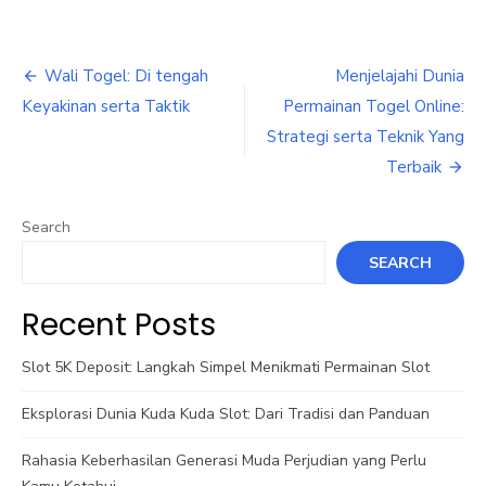
Post
Wali Togel: Di tengah
Menjelajahi Dunia
navigation
Keyakinan serta Taktik
Permainan Togel Online:
Strategi serta Teknik Yang
Terbaik
Search
SEARCH
Recent Posts
Slot 5K Deposit: Langkah Simpel Menikmati Permainan Slot
Eksplorasi Dunia Kuda Kuda Slot: Dari Tradisi dan Panduan
Rahasia Keberhasilan Generasi Muda Perjudian yang Perlu