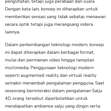
penglihatan, tetapi juga perabaan dan suara.
Dengan kata lain, konsep ini diharapkan untuk
memberikan sensasi yang tidak sebatas menawan
secara optik tetapi juga merangsang indera
lainnya.
Dalam perkembangan teknologi modern, konsep
ini dapat diterapkan dalam berbagai format,
mulai dari permainan video hingga tampilan
multimedia. Penggunaan teknologi modern
seperti augmented reality dan virtual reality
semakin menambah pengalaman pengguna. Saat
seseorang berinteraksi dalam pengalaman Salju
4D, orang tersebut diperbolehkan untuk
mendapatkan ambience salju yang dingin serta