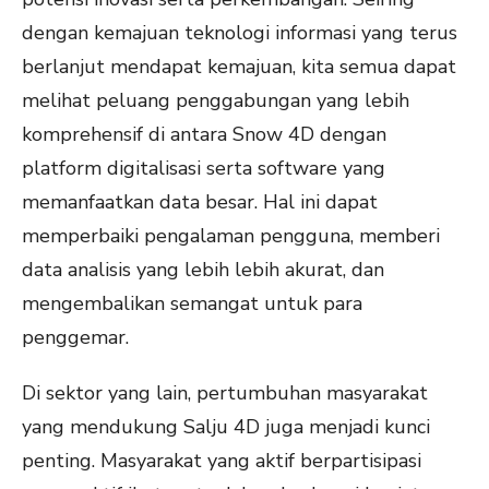
dengan kemajuan teknologi informasi yang terus
berlanjut mendapat kemajuan, kita semua dapat
melihat peluang penggabungan yang lebih
komprehensif di antara Snow 4D dengan
platform digitalisasi serta software yang
memanfaatkan data besar. Hal ini dapat
memperbaiki pengalaman pengguna, memberi
data analisis yang lebih lebih akurat, dan
mengembalikan semangat untuk para
penggemar.
Di sektor yang lain, pertumbuhan masyarakat
yang mendukung Salju 4D juga menjadi kunci
penting. Masyarakat yang aktif berpartisipasi