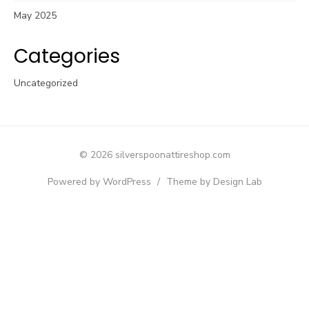
May 2025
Categories
Uncategorized
© 2026 silverspoonattireshop.com
Powered by WordPress
/
Theme by Design Lab