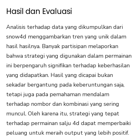
Hasil dan Evaluasi
Analisis terhadap data yang dikumpulkan dari
snow4d menggambarkan tren yang unik dalam
hasil hasilnya. Banyak partisipan melaporkan
bahwa strategi yang digunakan dalam permainan
ini berpengaruh signifikan terhadap keberhasilan
yang didapatkan. Hasil yang dicapai bukan
sekadar bergantung pada keberuntungan saja,
tetapi juga pada pemahaman mendalam
terhadap nombor dan kombinasi yang sering
muncul. Oleh karena itu, strategi yang tepat
terhadap permainan salju 4d dapat memperbaiki
peluang untuk meraih output yang lebih positif.