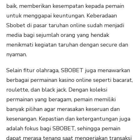
baik, memberikan kesempatan kepada pemain
untuk menggapai keuntungan. Keberadaan
Sbobet di pasar taruhan online sudah menjadi
media bagi sejumlah orang yang hendak
menikmati kegiatan taruhan dengan secure dan
nyaman.
Selain fitur olahraga, SBOBET juga menawarkan
berbagai permainan kasino online seperti bacarat,
roulette, dan black jack. Dengan koleksi
permainan yang beragam, pemain memiliki
banyak pilihan agar merasakan keseruan dan
kesenangan. Kepastian dan ketergantungan juga
adalah fokus bagi SBOBET, sehingga pemain
dapat merasa tenang saat mengerjakan transaksi