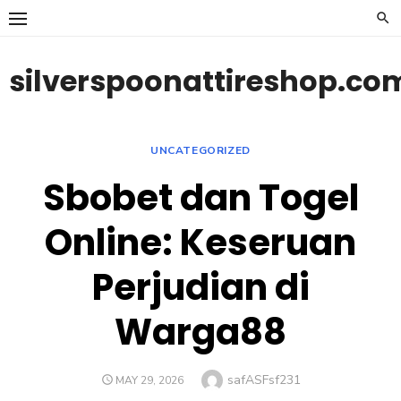
Skip
to
content
silverspoonattireshop.co
UNCATEGORIZED
Sbobet dan Togel
Online: Keseruan
Perjudian di
Warga88
Author
safASFsf231
POSTED
MAY 29, 2026
ON