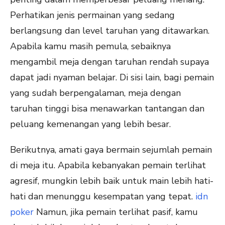
Perhatikan jenis permainan yang sedang
berlangsung dan level taruhan yang ditawarkan.
Apabila kamu masih pemula, sebaiknya
mengambil meja dengan taruhan rendah supaya
dapat jadi nyaman belajar. Di sisi lain, bagi pemain
yang sudah berpengalaman, meja dengan
taruhan tinggi bisa menawarkan tantangan dan
peluang kemenangan yang lebih besar.
Berikutnya, amati gaya bermain sejumlah pemain
di meja itu. Apabila kebanyakan pemain terlihat
agresif, mungkin lebih baik untuk main lebih hati-
hati dan menunggu kesempatan yang tepat.
idn
poker
Namun, jika pemain terlihat pasif, kamu