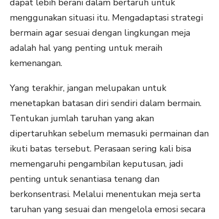
dapat lebih berani dalam bertaruh untuk
menggunakan situasi itu. Mengadaptasi strategi
bermain agar sesuai dengan lingkungan meja
adalah hal yang penting untuk meraih
kemenangan.
Yang terakhir, jangan melupakan untuk
menetapkan batasan diri sendiri dalam bermain.
Tentukan jumlah taruhan yang akan
dipertaruhkan sebelum memasuki permainan dan
ikuti batas tersebut. Perasaan sering kali bisa
memengaruhi pengambilan keputusan, jadi
penting untuk senantiasa tenang dan
berkonsentrasi. Melalui menentukan meja serta
taruhan yang sesuai dan mengelola emosi secara