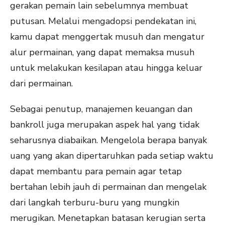
gerakan pemain lain sebelumnya membuat
putusan. Melalui mengadopsi pendekatan ini,
kamu dapat menggertak musuh dan mengatur
alur permainan, yang dapat memaksa musuh
untuk melakukan kesilapan atau hingga keluar
dari permainan.
Sebagai penutup, manajemen keuangan dan
bankroll juga merupakan aspek hal yang tidak
seharusnya diabaikan. Mengelola berapa banyak
uang yang akan dipertaruhkan pada setiap waktu
dapat membantu para pemain agar tetap
bertahan lebih jauh di permainan dan mengelak
dari langkah terburu-buru yang mungkin
merugikan. Menetapkan batasan kerugian serta