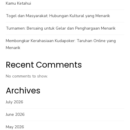
Kamu Ketahui
Togel dan Masyarakat: Hubungan Kultural yang Menarik
Turnamen: Bersaing untuk Gelar dan Penghargaan Menarik
Membongkar Kerahasiaan Kudapoker: Taruhan Online yang
Menarik
Recent Comments
No comments to show.
Archives
July 2026
June 2026
May 2026