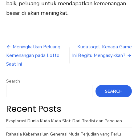
baik, peluang untuk mendapatkan kemenangan
besar di akan meningkat.
Post
Meningkatkan Peluang
Kudatogel: Kenapa Game
navigation
Kemenangan pada Lotto
Ini Begitu Mengasyikkan?
Saat Ini
Search
SEARCH
Recent Posts
Eksplorasi Dunia Kuda Kuda Slot: Dari Tradisi dan Panduan
Rahasia Keberhasilan Generasi Muda Perjudian yang Perlu