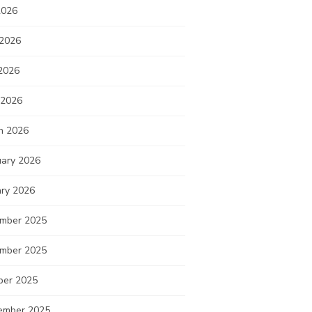
2026
 2026
2026
 2026
h 2026
uary 2026
ary 2026
mber 2025
mber 2025
ber 2025
ember 2025