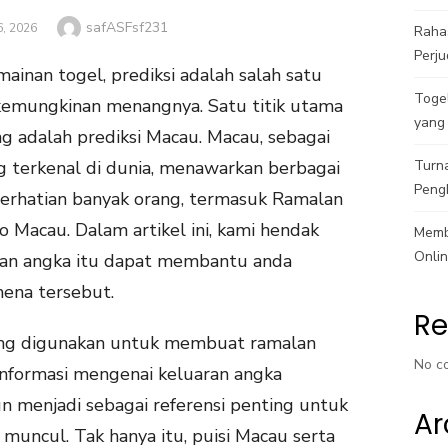
Author
safASFsf231
D
, 2026
Raha
Perju
ainan togel, prediksi adalah salah satu
Toge
kemungkinan menangnya. Satu titik utama
yang
g adalah prediksi Macau. Macau, sebagai
ng terkenal di dunia, menawarkan berbagai
Turn
Peng
perhatian banyak orang, termasuk Ramalan
 Macau. Dalam artikel ini, kami hendak
Memb
Onli
an angka itu dapat membantu anda
ena tersebut.
R
ring digunakan untuk membuat ramalan
No c
 informasi mengenai keluaran angka
n menjadi sebagai referensi penting untuk
Ar
 muncul. Tak hanya itu, puisi Macau serta