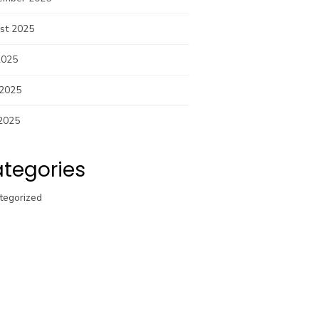
st 2025
2025
 2025
2025
tegories
tegorized