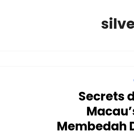
Skip
to
silv
content
Secrets d
Macau’s
Membedah D