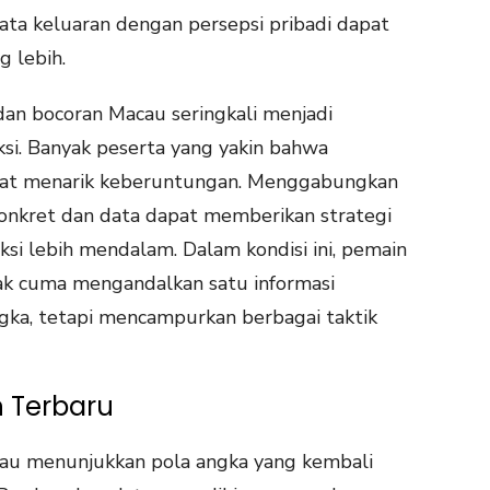
ta keluaran dengan persepsi pribadi dapat
g lebih.
l dan bocoran Macau seringkali menjadi
si. Banyak peserta yang yakin bahwa
dapat menarik keberuntungan. Menggabungkan
 konkret dan data dapat memberikan strategi
ksi lebih mendalam. Dalam kondisi ini, pemain
dak cuma mengandalkan satu informasi
ka, tetapi mencampurkan berbagai taktik
 Terbaru
cau menunjukkan pola angka yang kembali