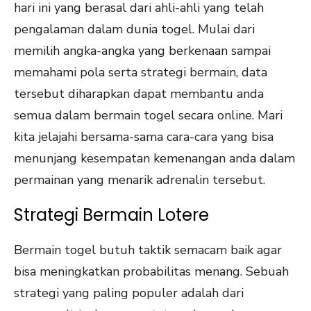
hari ini yang berasal dari ahli-ahli yang telah
pengalaman dalam dunia togel. Mulai dari
memilih angka-angka yang berkenaan sampai
memahami pola serta strategi bermain, data
tersebut diharapkan dapat membantu anda
semua dalam bermain togel secara online. Mari
kita jelajahi bersama-sama cara-cara yang bisa
menunjang kesempatan kemenangan anda dalam
permainan yang menarik adrenalin tersebut.
Strategi Bermain Lotere
Bermain togel butuh taktik semacam baik agar
bisa meningkatkan probabilitas menang. Sebuah
strategi yang paling populer adalah dari