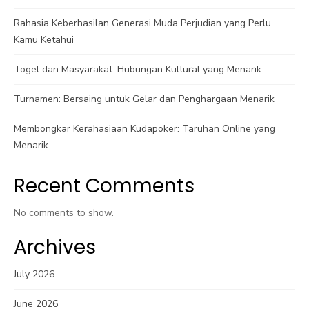
Rahasia Keberhasilan Generasi Muda Perjudian yang Perlu
Kamu Ketahui
Togel dan Masyarakat: Hubungan Kultural yang Menarik
Turnamen: Bersaing untuk Gelar dan Penghargaan Menarik
Membongkar Kerahasiaan Kudapoker: Taruhan Online yang
Menarik
Recent Comments
No comments to show.
Archives
July 2026
June 2026