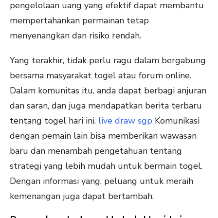
pengelolaan uang yang efektif dapat membantu
mempertahankan permainan tetap
menyenangkan dan risiko rendah.
Yang terakhir, tidak perlu ragu dalam bergabung
bersama masyarakat togel atau forum online.
Dalam komunitas itu, anda dapat berbagi anjuran
dan saran, dan juga mendapatkan berita terbaru
tentang togel hari ini.
live draw sgp
Komunikasi
dengan pemain lain bisa memberikan wawasan
baru dan menambah pengetahuan tentang
strategi yang lebih mudah untuk bermain togel.
Dengan informasi yang, peluang untuk meraih
kemenangan juga dapat bertambah.