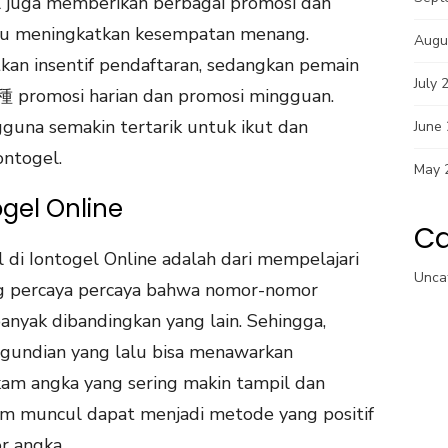
l juga memberikan berbagai promosi dan
u meningkatkan kesempatan menang.
Augu
an insentif pendaftaran, sedangkan pemain
July 
種 promosi harian dan promosi mingguan.
guna semakin tertarik untuk ikut dan
June
ontogel.
May 
ogel Online
Ca
l di Iontogel Online adalah dari mempelajari
Unca
ng percaya percaya bahwa nomor-nomor
banyak dibandingkan yang lain. Sehingga,
engundian yang lalu bisa menawarkan
kam angka yang sering makin tampil dan
m muncul dapat menjadi metode yang positif
 angka.