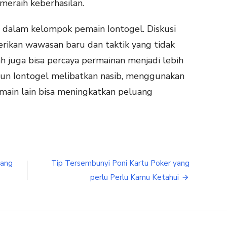
eraih keberhasilan.
 dalam kelompok pemain Iontogel. Diskusi
rikan wawasan baru dan taktik yang tidak
sah juga bisa percaya permainan menjadi lebih
pun Iontogel melibatkan nasib, menggunakan
pemain lain bisa meningkatkan peluang
yang
Tip Tersembunyi Poni Kartu Poker yang
perlu Perlu Kamu Ketahui