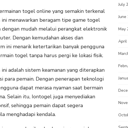
July 
ermainan togel online yang semakin terkenal
June
ia ini menawarkan beragam tipe game togel
h dengan mudah melalui perangkat elektronik
May 
uter. Dengan kemudahan akses dan
April
m ini menarik ketertarikan banyak pengguna
Marc
main togel tanpa harus pergi ke lokasi fisik.
Febr
 ini adalah sistem keamanan yang diterapkan
si para pemain. Dengan penerapan teknologi
Janu
engguna dapat merasa nyaman saat bermain
Dece
a. Selain itu, Iontogel juga menyediakan
Nove
sif, sehingga pemain dapat segera
la menghadapi kendala.
Octo
Sept