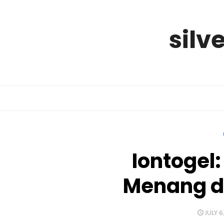
Skip
to
silv
content
Iontogel:
Menang da
POST
JULY 6
ON