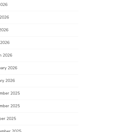
2026
 2026
2026
 2026
h 2026
uary 2026
ary 2026
mber 2025
mber 2025
ber 2025
ember 2025