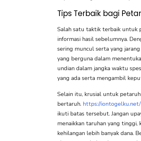
Tips Terbaik bagi Peta
Salah satu taktik terbaik untuk 
informasi hasil sebelumnya. De
sering muncul serta yang jarang
yang berguna dalam menentukan
undian dalam jangka waktu spe
yang ada serta mengambil keputu
Selain itu, krusial untuk petaru
bertaruh.
https://iontogelku.net/
ikuti batas tersebut. Jangan up
menaikkan taruhan yang tinggi, 
kehilangan lebih banyak dana. B