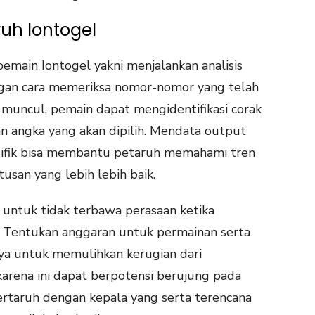
ruh Iontogel
pemain Iontogel yakni menjalankan analisis
ngan cara memeriksa nomor-nomor yang telah
 muncul, pemain dapat mengidentifikasi corak
 angka yang akan dipilih. Mendata output
sifik bisa membantu petaruh memahami tren
san yang lebih lebih baik.
h untuk tidak terbawa perasaan ketika
Tentukan anggaran untuk permainan serta
aya untuk memulihkan kerugian dari
karena ini dapat berpotensi berujung pada
ertaruh dengan kepala yang serta terencana