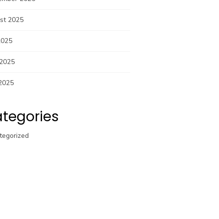
st 2025
2025
 2025
2025
tegories
tegorized