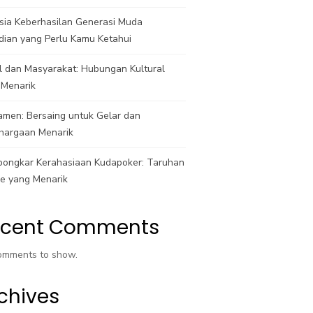
sia Keberhasilan Generasi Muda
dian yang Perlu Kamu Ketahui
l dan Masyarakat: Hubungan Kultural
 Menarik
amen: Bersaing untuk Gelar dan
hargaan Menarik
ongkar Kerahasiaan Kudapoker: Taruhan
ne yang Menarik
ecent Comments
omments to show.
chives