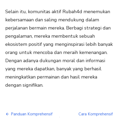
Selain itu, komunitas aktif Rubah4d menemukan
kebersamaan dan saling mendukung dalam
perjalanan bermain mereka. Berbagi strategi dan
pengalaman, mereka membentuk sebuah
ekosistem positif yang menginspirasi lebih banyak
orang untuk mencoba dan meraih kemenangan.
Dengan adanya dukungan moral dan informasi
yang mereka dapatkan, banyak yang berhasil
meningkatkan permainan dan hasil mereka
dengan signifikan.
Post
Panduan Komprehensif
Cara Komprehensif