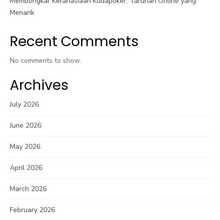
Membongkar Kerahasiaan Kudapoker: Taruhan Online yang
Menarik
Recent Comments
No comments to show.
Archives
July 2026
June 2026
May 2026
April 2026
March 2026
February 2026