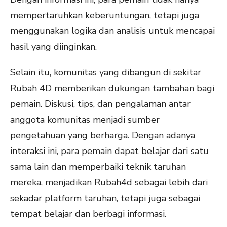
mempertaruhkan keberuntungan, tetapi juga
menggunakan logika dan analisis untuk mencapai
hasil yang diinginkan.
Selain itu, komunitas yang dibangun di sekitar
Rubah 4D memberikan dukungan tambahan bagi
pemain. Diskusi, tips, dan pengalaman antar
anggota komunitas menjadi sumber
pengetahuan yang berharga. Dengan adanya
interaksi ini, para pemain dapat belajar dari satu
sama lain dan memperbaiki teknik taruhan
mereka, menjadikan Rubah4d sebagai lebih dari
sekadar platform taruhan, tetapi juga sebagai
tempat belajar dan berbagi informasi.