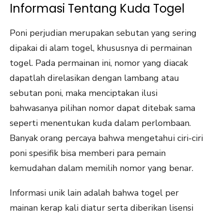
Informasi Tentang Kuda Togel
Poni perjudian merupakan sebutan yang sering
dipakai di alam togel, khususnya di permainan
togel. Pada permainan ini, nomor yang diacak
dapatlah direlasikan dengan lambang atau
sebutan poni, maka menciptakan ilusi
bahwasanya pilihan nomor dapat ditebak sama
seperti menentukan kuda dalam perlombaan.
Banyak orang percaya bahwa mengetahui ciri-ciri
poni spesifik bisa memberi para pemain
kemudahan dalam memilih nomor yang benar.
Informasi unik lain adalah bahwa togel per
mainan kerap kali diatur serta diberikan lisensi