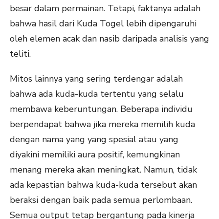
besar dalam permainan. Tetapi, faktanya adalah
bahwa hasil dari Kuda Togel lebih dipengaruhi
oleh elemen acak dan nasib daripada analisis yang
teliti.
Mitos lainnya yang sering terdengar adalah
bahwa ada kuda-kuda tertentu yang selalu
membawa keberuntungan. Beberapa individu
berpendapat bahwa jika mereka memilih kuda
dengan nama yang yang spesial atau yang
diyakini memiliki aura positif, kemungkinan
menang mereka akan meningkat. Namun, tidak
ada kepastian bahwa kuda-kuda tersebut akan
beraksi dengan baik pada semua perlombaan.
Semua output tetap bergantung pada kinerja