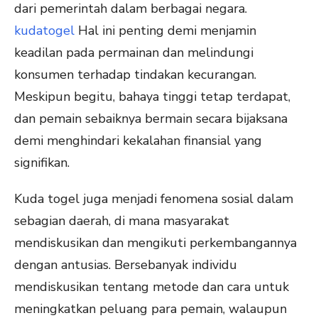
dari pemerintah dalam berbagai negara.
kudatogel
Hal ini penting demi menjamin
keadilan pada permainan dan melindungi
konsumen terhadap tindakan kecurangan.
Meskipun begitu, bahaya tinggi tetap terdapat,
dan pemain sebaiknya bermain secara bijaksana
demi menghindari kekalahan finansial yang
signifikan.
Kuda togel juga menjadi fenomena sosial dalam
sebagian daerah, di mana masyarakat
mendiskusikan dan mengikuti perkembangannya
dengan antusias. Bersebanyak individu
mendiskusikan tentang metode dan cara untuk
meningkatkan peluang para pemain, walaupun