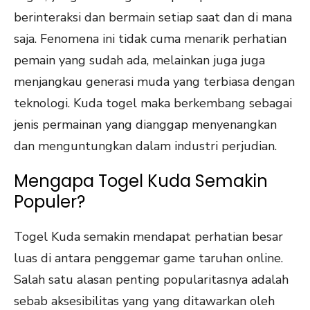
berinteraksi dan bermain setiap saat dan di mana
saja. Fenomena ini tidak cuma menarik perhatian
pemain yang sudah ada, melainkan juga juga
menjangkau generasi muda yang terbiasa dengan
teknologi. Kuda togel maka berkembang sebagai
jenis permainan yang dianggap menyenangkan
dan menguntungkan dalam industri perjudian.
Mengapa Togel Kuda Semakin
Populer?
Togel Kuda semakin mendapat perhatian besar
luas di antara penggemar game taruhan online.
Salah satu alasan penting popularitasnya adalah
sebab aksesibilitas yang yang ditawarkan oleh