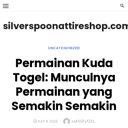
Skip
to
content
silverspoonattireshop.co
UNCATEGORIZED
Permainan Kuda
Togel: Munculnya
Permainan yang
Semakin Semakin
Author
safASFsf231
POSTED
JULY 9, 2026
ON