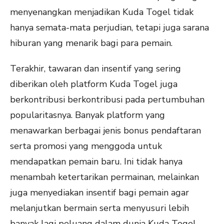
menyenangkan menjadikan Kuda Togel tidak
hanya semata-mata perjudian, tetapi juga sarana
hiburan yang menarik bagi para pemain.
Terakhir, tawaran dan insentif yang sering
diberikan oleh platform Kuda Togel juga
berkontribusi berkontribusi pada pertumbuhan
popularitasnya. Banyak platform yang
menawarkan berbagai jenis bonus pendaftaran
serta promosi yang menggoda untuk
mendapatkan pemain baru. Ini tidak hanya
menambah ketertarikan permainan, melainkan
juga menyediakan insentif bagi pemain agar
melanjutkan bermain serta menyusuri lebih
banyak lagi peluang dalam dunia Kuda Togel.