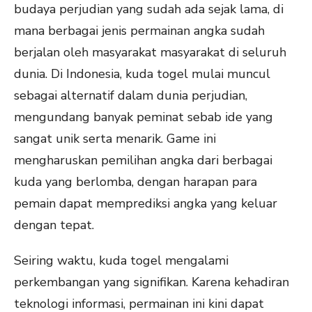
budaya perjudian yang sudah ada sejak lama, di
mana berbagai jenis permainan angka sudah
berjalan oleh masyarakat masyarakat di seluruh
dunia. Di Indonesia, kuda togel mulai muncul
sebagai alternatif dalam dunia perjudian,
mengundang banyak peminat sebab ide yang
sangat unik serta menarik. Game ini
mengharuskan pemilihan angka dari berbagai
kuda yang berlomba, dengan harapan para
pemain dapat memprediksi angka yang keluar
dengan tepat.
Seiring waktu, kuda togel mengalami
perkembangan yang signifikan. Karena kehadiran
teknologi informasi, permainan ini kini dapat