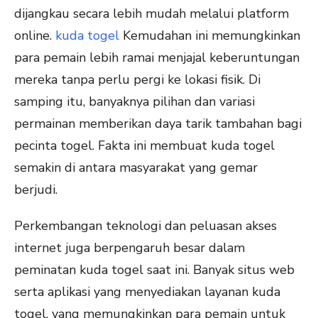
dijangkau secara lebih mudah melalui platform
online.
kuda togel
Kemudahan ini memungkinkan
para pemain lebih ramai menjajal keberuntungan
mereka tanpa perlu pergi ke lokasi fisik. Di
samping itu, banyaknya pilihan dan variasi
permainan memberikan daya tarik tambahan bagi
pecinta togel. Fakta ini membuat kuda togel
semakin di antara masyarakat yang gemar
berjudi.
Perkembangan teknologi dan peluasan akses
internet juga berpengaruh besar dalam
peminatan kuda togel saat ini. Banyak situs web
serta aplikasi yang menyediakan layanan kuda
togel, yang memungkinkan para pemain untuk