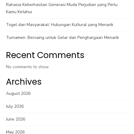
Rahasia Keberhasilan Generasi Muda Perjudian yang Perlu
Kamu Ketahui
Togel dan Masyarakat: Hubungan Kultural yang Menarik
Turnamen: Bersaing untuk Gelar dan Penghargaan Menarik
Recent Comments
No comments to show.
Archives
August 2026
July 2026
June 2026
May 2026