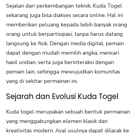
Sejalan dari perkembangan teknik, Kuda Togel
sekarang juga bisa diakses secara online. Hal ini
memberikan peluang kepada lebih banyak orang
orang untuk berpartisipasi, tanpa harus datang
langsung ke fisik. Dengan media digital, pemain
dapat dengan mudah memilih angka, mencari
hasil undian, serta juga berinteraksi dengan
pemain lain, sehingga mewujudkan komunitas
yang di sekitar permainan ini.
Sejarah dan Evolusi Kuda Togel
Kuda togel merupakan sebuah bentuk permainan
yang menggabungkan elemen klasik dan
kreativitas modern. Asal usulnya dapat dilacak ke